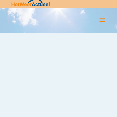
Flip-
Flop
Navigatie