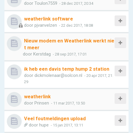
door
Toulon7559
- 28 dec 2017, 20:34
weatherlink software
door
pjvanvelzen
- 22 dec 2017, 18:08
Nieuw modem en Weatherlink werkt nie
t meer
door
Kerstdag
- 28 sep 2017, 17:01
ik heb een davis temp hump 2 station
door
dickmolenaar@solcon.nl
- 20 apr 2017, 21:
29
weatherlink
door
Prinsen
- 11 mar 2017, 13:50
Veel foutmeldingen upload
door
hupe
- 15 jan 2017, 13:11