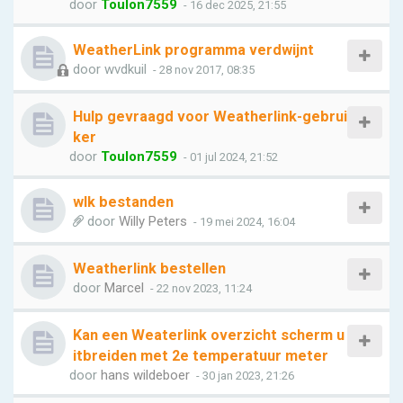
door
Toulon7559
- 16 dec 2025, 21:55
WeatherLink programma verdwijnt
door
wvdkuil
- 28 nov 2017, 08:35
Hulp gevraagd voor Weatherlink-gebrui
ker
door
Toulon7559
- 01 jul 2024, 21:52
wlk bestanden
door
Willy Peters
- 19 mei 2024, 16:04
Weatherlink bestellen
door
Marcel
- 22 nov 2023, 11:24
Kan een Weaterlink overzicht scherm u
itbreiden met 2e temperatuur meter
door
hans wildeboer
- 30 jan 2023, 21:26