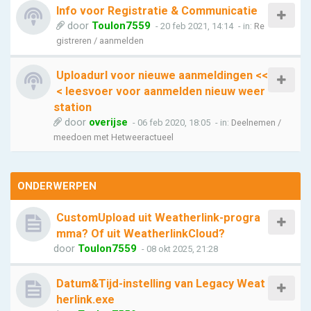
Info voor Registratie & Communicatie
door
Toulon7559
- 20 feb 2021, 14:14
- in:
Re
gistreren / aanmelden
Uploadurl voor nieuwe aanmeldingen <<
< leesvoer voor aanmelden nieuw weer
station
door
overijse
- 06 feb 2020, 18:05
- in:
Deelnemen /
meedoen met Hetweeractueel
ONDERWERPEN
CustomUpload uit Weatherlink-progra
mma? Of uit WeatherlinkCloud?
door
Toulon7559
- 08 okt 2025, 21:28
Datum&Tijd-instelling van Legacy Weat
herlink.exe