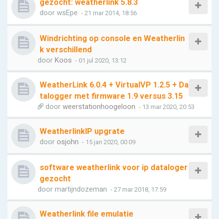
gezocht: weatherlink 5.8.3
door
wsEpe
- 21 mar 2014, 18:56
Windrichting op console en Weatherlin
k verschillend
door
Koos
- 01 jul 2020, 13:12
WeatherLink 6.0.4 + VirtualVP 1.2.5 + Da
talogger met firmware 1.9 versus 3.15
door
weerstationhoogeloon
- 13 mar 2020, 20:53
WeatherlinkIP upgrate
door
osjohn
- 15 jan 2020, 00:09
software weatherlink voor ip dataloger
gezocht
door
martijndozeman
- 27 mar 2018, 17:59
Weatherlink file emulatie