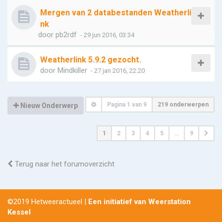
Mergen van 2 databestanden Weatherli
nk
door
pb2rdf
- 29 jun 2016, 03:34
Weatherlink 5.9.2 gezocht.
door
Mindkiller
- 27 jan 2016, 22:20
Pagina
1
van
9
219 onderwerpen
Nieuw Onderwerp
1
2
3
4
5
…
9
Terug naar het forumoverzicht
©2019 Hetweeractueel |
Een initiatief van Weerstation
Kessel