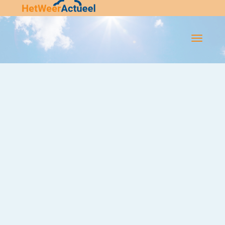
Flip-
Flop
Navigatie