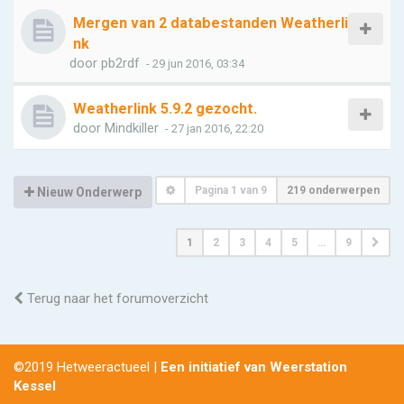
Mergen van 2 databestanden Weatherli
nk
door
pb2rdf
- 29 jun 2016, 03:34
Weatherlink 5.9.2 gezocht.
door
Mindkiller
- 27 jan 2016, 22:20
Pagina
1
van
9
219 onderwerpen
Nieuw Onderwerp
1
2
3
4
5
…
9
Terug naar het forumoverzicht
©2019 Hetweeractueel |
Een initiatief van Weerstation
Kessel