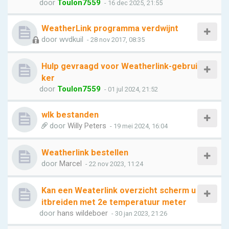
door
Toulon7559
- 16 dec 2025, 21:55
WeatherLink programma verdwijnt
door
wvdkuil
- 28 nov 2017, 08:35
Hulp gevraagd voor Weatherlink-gebrui
ker
door
Toulon7559
- 01 jul 2024, 21:52
wlk bestanden
door
Willy Peters
- 19 mei 2024, 16:04
Weatherlink bestellen
door
Marcel
- 22 nov 2023, 11:24
Kan een Weaterlink overzicht scherm u
itbreiden met 2e temperatuur meter
door
hans wildeboer
- 30 jan 2023, 21:26