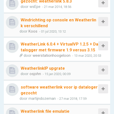
gezocht: weatherlink 5.8.3
door
wsEpe
- 21 mar 2014, 18:56
Windrichting op console en Weatherlin
k verschillend
door
Koos
- 01 jul 2020, 13:12
WeatherLink 6.0.4 + VirtualVP 1.2.5 + Da
talogger met firmware 1.9 versus 3.15
door
weerstationhoogeloon
- 13 mar 2020, 20:53
WeatherlinkIP upgrate
door
osjohn
- 15 jan 2020, 00:09
software weatherlink voor ip dataloger
gezocht
door
martijndozeman
- 27 mar 2018, 17:59
Weatherlink file emulatie