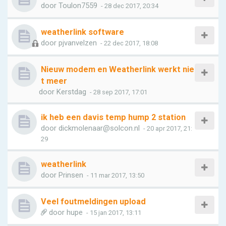
door
Toulon7559
- 28 dec 2017, 20:34
weatherlink software
door
pjvanvelzen
- 22 dec 2017, 18:08
Nieuw modem en Weatherlink werkt nie
t meer
door
Kerstdag
- 28 sep 2017, 17:01
ik heb een davis temp hump 2 station
door
dickmolenaar@solcon.nl
- 20 apr 2017, 21:
29
weatherlink
door
Prinsen
- 11 mar 2017, 13:50
Veel foutmeldingen upload
door
hupe
- 15 jan 2017, 13:11