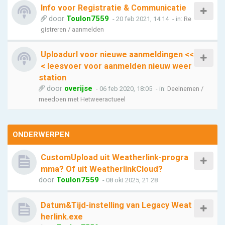
Info voor Registratie & Communicatie
door
Toulon7559
- 20 feb 2021, 14:14
- in:
Re
gistreren / aanmelden
Uploadurl voor nieuwe aanmeldingen <<
< leesvoer voor aanmelden nieuw weer
station
door
overijse
- 06 feb 2020, 18:05
- in:
Deelnemen /
meedoen met Hetweeractueel
ONDERWERPEN
CustomUpload uit Weatherlink-progra
mma? Of uit WeatherlinkCloud?
door
Toulon7559
- 08 okt 2025, 21:28
Datum&Tijd-instelling van Legacy Weat
herlink.exe