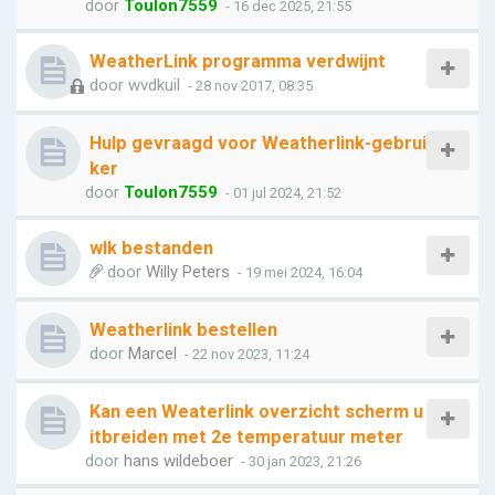
door
Toulon7559
- 16 dec 2025, 21:55
WeatherLink programma verdwijnt
door
wvdkuil
- 28 nov 2017, 08:35
Hulp gevraagd voor Weatherlink-gebrui
ker
door
Toulon7559
- 01 jul 2024, 21:52
wlk bestanden
door
Willy Peters
- 19 mei 2024, 16:04
Weatherlink bestellen
door
Marcel
- 22 nov 2023, 11:24
Kan een Weaterlink overzicht scherm u
itbreiden met 2e temperatuur meter
door
hans wildeboer
- 30 jan 2023, 21:26