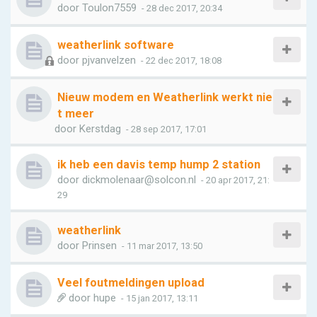
door
Toulon7559
- 28 dec 2017, 20:34
weatherlink software
door
pjvanvelzen
- 22 dec 2017, 18:08
Nieuw modem en Weatherlink werkt nie
t meer
door
Kerstdag
- 28 sep 2017, 17:01
ik heb een davis temp hump 2 station
door
dickmolenaar@solcon.nl
- 20 apr 2017, 21:
29
weatherlink
door
Prinsen
- 11 mar 2017, 13:50
Veel foutmeldingen upload
door
hupe
- 15 jan 2017, 13:11