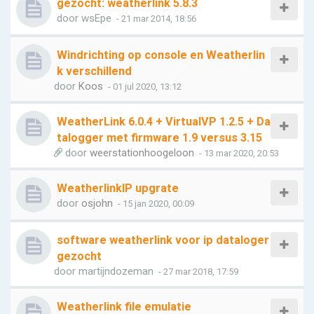
gezocht: weatherlink 5.8.3
door
wsEpe
- 21 mar 2014, 18:56
Windrichting op console en Weatherlin
k verschillend
door
Koos
- 01 jul 2020, 13:12
WeatherLink 6.0.4 + VirtualVP 1.2.5 + Da
talogger met firmware 1.9 versus 3.15
door
weerstationhoogeloon
- 13 mar 2020, 20:53
WeatherlinkIP upgrate
door
osjohn
- 15 jan 2020, 00:09
software weatherlink voor ip dataloger
gezocht
door
martijndozeman
- 27 mar 2018, 17:59
Weatherlink file emulatie