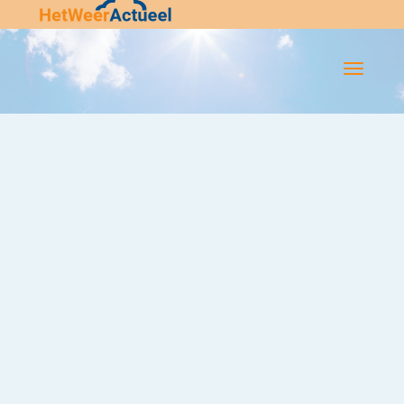
Flip-
Flop
Navigatie