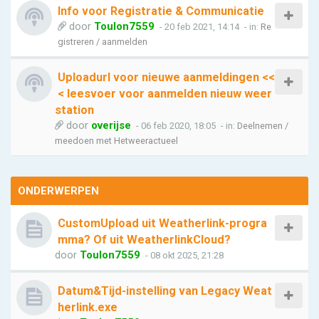
Info voor Registratie & Communicatie
door
Toulon7559
- 20 feb 2021, 14:14
- in:
Re
gistreren / aanmelden
Uploadurl voor nieuwe aanmeldingen <<
< leesvoer voor aanmelden nieuw weer
station
door
overijse
- 06 feb 2020, 18:05
- in:
Deelnemen /
meedoen met Hetweeractueel
ONDERWERPEN
CustomUpload uit Weatherlink-progra
mma? Of uit WeatherlinkCloud?
door
Toulon7559
- 08 okt 2025, 21:28
Datum&Tijd-instelling van Legacy Weat
herlink.exe