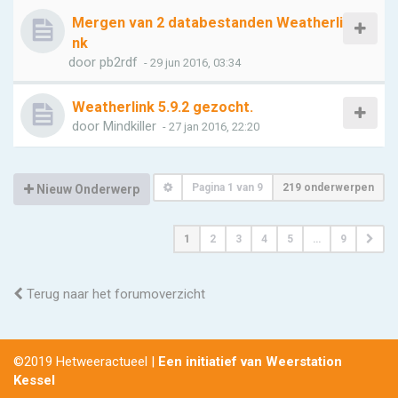
Mergen van 2 databestanden Weatherli
nk
door
pb2rdf
- 29 jun 2016, 03:34
Weatherlink 5.9.2 gezocht.
door
Mindkiller
- 27 jan 2016, 22:20
Pagina
1
van
9
219 onderwerpen
Nieuw Onderwerp
1
2
3
4
5
…
9
Terug naar het forumoverzicht
©2019 Hetweeractueel |
Een initiatief van Weerstation
Kessel