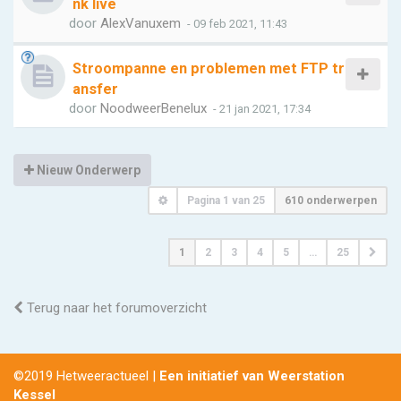
nk live
door
AlexVanuxem
- 09 feb 2021, 11:43
Stroompanne en problemen met FTP tr
ansfer
door
NoodweerBenelux
- 21 jan 2021, 17:34
Nieuw Onderwerp
Pagina
1
van
25
610 onderwerpen
1
2
3
4
5
…
25
Terug naar het forumoverzicht
©2019 Hetweeractueel |
Een initiatief van Weerstation
Kessel