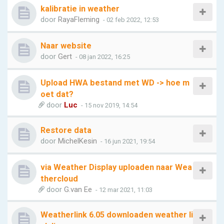
kalibratie in weather
door
RayaFleming
- 02 feb 2022, 12:53
Naar website
door
Gert
- 08 jan 2022, 16:25
Upload HWA bestand met WD -> hoe m
oet dat?
door
Luc
- 15 nov 2019, 14:54
Restore data
door
MichelKesin
- 16 jun 2021, 19:54
via Weather Display uploaden naar Wea
thercloud
door
G.van Ee
- 12 mar 2021, 11:03
Weatherlink 6.05 downloaden weather li