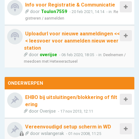
Info voor Registratie & Communicatie
door
Toulon7559
- 20 feb 2021, 14:14
- in:
Re
gistreren / aanmelden
Uploadurl voor nieuwe aanmeldingen <<
< leesvoer voor aanmelden nieuw weer
station
door
overijse
- 06 feb 2020, 18:05
- in:
Deelnemen /
meedoen met Hetweeractueel
ONDERWERPEN
EHBO bij uitsluitingen/blokkering of filt
ering
door
Overijse
- 17 nov 2013, 12:11
Vereenvoudigd setup scherm in WD
door
wslangerak
- 01 nov 2008, 11:25