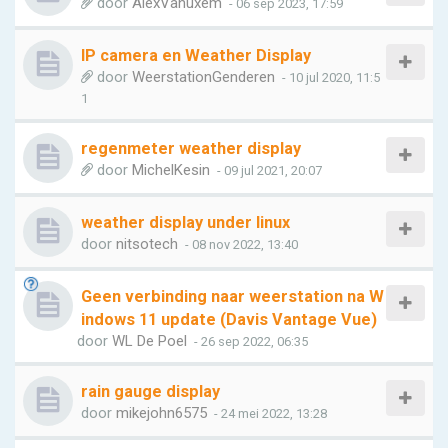
door
AlexVanuxem
- 06 sep 2023, 17:59
IP camera en Weather Display
door
WeerstationGenderen
- 10 jul 2020, 11:5
1
regenmeter weather display
door
MichelKesin
- 09 jul 2021, 20:07
weather display under linux
door
nitsotech
- 08 nov 2022, 13:40
Geen verbinding naar weerstation na W
indows 11 update (Davis Vantage Vue)
door
WL De Poel
- 26 sep 2022, 06:35
rain gauge display
door
mikejohn6575
- 24 mei 2022, 13:28