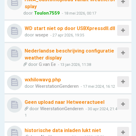
splay
door
Toulon7559
- 18 mei 2026, 00:17
WD start niet op door USBXpressdll.dll
door
wsepe
- 27 apr 2026, 19:35
Nederlandse beschrijving configuratie
weather display
door
G.van Ee
- 13 jan 2026, 11:38
wxhilowavg.php
door
WeerstationGenderen
- 17 mei 2024, 16:12
Geen upload naar Hetweeractueel
door
WeerstationGenderen
- 30 apr 2024, 21:4
1
historische data inladen lukt niet