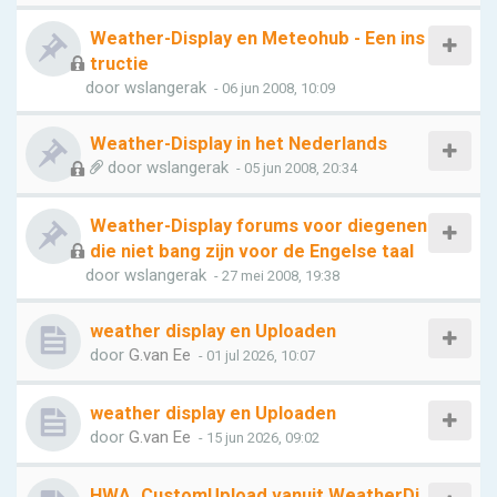
Weather-Display en Meteohub - Een ins
tructie
door
wslangerak
- 06 jun 2008, 10:09
Weather-Display in het Nederlands
door
wslangerak
- 05 jun 2008, 20:34
Weather-Display forums voor diegenen
die niet bang zijn voor de Engelse taal
door
wslangerak
- 27 mei 2008, 19:38
weather display en Uploaden
door
G.van Ee
- 01 jul 2026, 10:07
weather display en Uploaden
door
G.van Ee
- 15 jun 2026, 09:02
HWA_CustomUpload vanuit WeatherDi