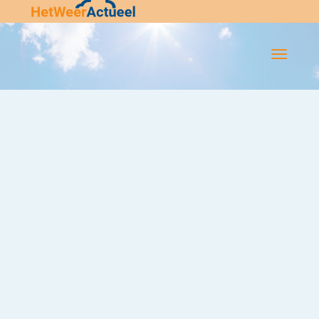
Flip-
Flop
Navigatie