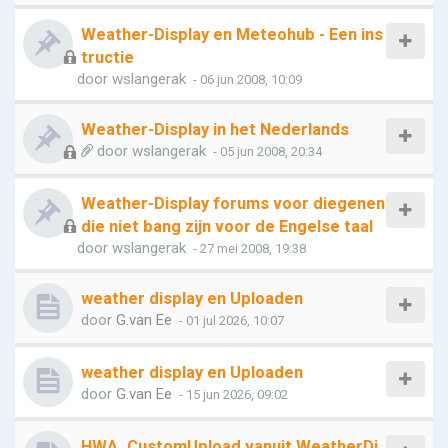
Weather-Display en Meteohub - Een ins
tructie
door
wslangerak
- 06 jun 2008, 10:09
Weather-Display in het Nederlands
door
wslangerak
- 05 jun 2008, 20:34
Weather-Display forums voor diegenen
die niet bang zijn voor de Engelse taal
door
wslangerak
- 27 mei 2008, 19:38
weather display en Uploaden
door
G.van Ee
- 01 jul 2026, 10:07
weather display en Uploaden
door
G.van Ee
- 15 jun 2026, 09:02
HWA_CustomUpload vanuit WeatherDi