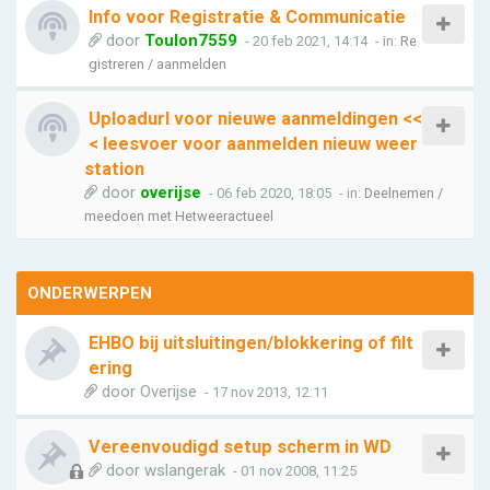
Info voor Registratie & Communicatie
door
Toulon7559
- 20 feb 2021, 14:14
- in:
Re
gistreren / aanmelden
Uploadurl voor nieuwe aanmeldingen <<
< leesvoer voor aanmelden nieuw weer
station
door
overijse
- 06 feb 2020, 18:05
- in:
Deelnemen /
meedoen met Hetweeractueel
ONDERWERPEN
EHBO bij uitsluitingen/blokkering of filt
ering
door
Overijse
- 17 nov 2013, 12:11
Vereenvoudigd setup scherm in WD
door
wslangerak
- 01 nov 2008, 11:25