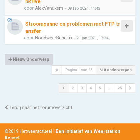
nk live
door
AlexVanuxem
- 09 feb 2021, 11:43
Stroompanne en problemen met FTP tr
ansfer
door
NoodweerBenelux
- 21 jan 2021, 17:34
Nieuw Onderwerp
Pagina
1
van
25
610 onderwerpen
1
2
3
4
5
…
25
Terug naar het forumoverzicht
©2019 Hetweeractueel |
Een initiatief van Weerstation
Kessel