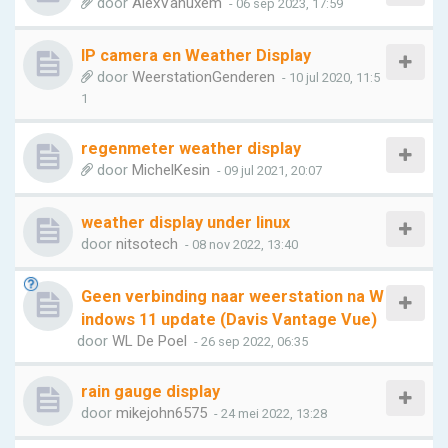
door
AlexVanuxem
- 06 sep 2023, 17:59
IP camera en Weather Display
door
WeerstationGenderen
- 10 jul 2020, 11:5
1
regenmeter weather display
door
MichelKesin
- 09 jul 2021, 20:07
weather display under linux
door
nitsotech
- 08 nov 2022, 13:40
Geen verbinding naar weerstation na W
indows 11 update (Davis Vantage Vue)
door
WL De Poel
- 26 sep 2022, 06:35
rain gauge display
door
mikejohn6575
- 24 mei 2022, 13:28