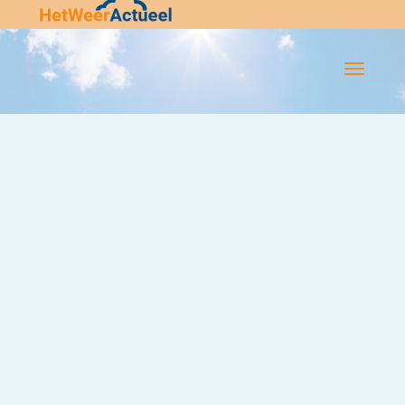
Flip-
Flop
Navigatie