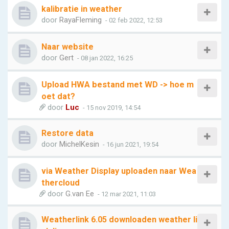
kalibratie in weather
door
RayaFleming
- 02 feb 2022, 12:53
Naar website
door
Gert
- 08 jan 2022, 16:25
Upload HWA bestand met WD -> hoe m
oet dat?
door
Luc
- 15 nov 2019, 14:54
Restore data
door
MichelKesin
- 16 jun 2021, 19:54
via Weather Display uploaden naar Wea
thercloud
door
G.van Ee
- 12 mar 2021, 11:03
Weatherlink 6.05 downloaden weather li