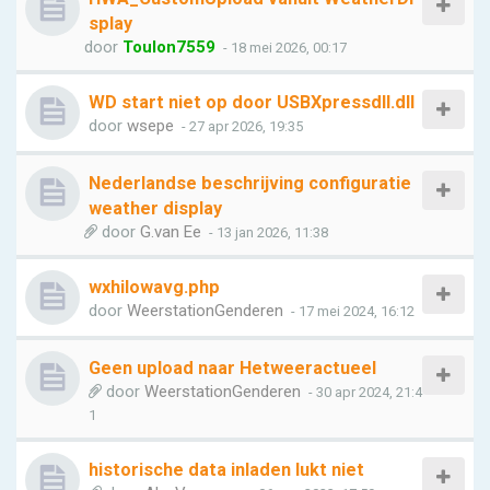
splay
door
Toulon7559
- 18 mei 2026, 00:17
WD start niet op door USBXpressdll.dll
door
wsepe
- 27 apr 2026, 19:35
Nederlandse beschrijving configuratie
weather display
door
G.van Ee
- 13 jan 2026, 11:38
wxhilowavg.php
door
WeerstationGenderen
- 17 mei 2024, 16:12
Geen upload naar Hetweeractueel
door
WeerstationGenderen
- 30 apr 2024, 21:4
1
historische data inladen lukt niet