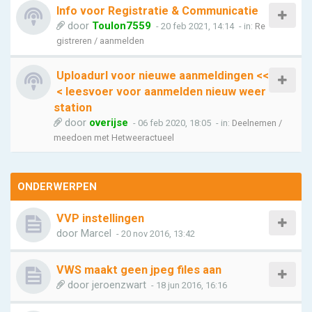
Info voor Registratie & Communicatie
door
Toulon7559
- 20 feb 2021, 14:14
- in:
Re
gistreren / aanmelden
Uploadurl voor nieuwe aanmeldingen <<
< leesvoer voor aanmelden nieuw weer
station
door
overijse
- 06 feb 2020, 18:05
- in:
Deelnemen /
meedoen met Hetweeractueel
ONDERWERPEN
VVP instellingen
door
Marcel
- 20 nov 2016, 13:42
VWS maakt geen jpeg files aan
door
jeroenzwart
- 18 jun 2016, 16:16