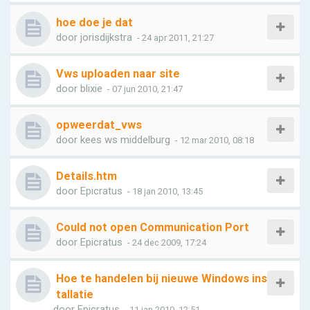
hoe doe je dat
door
jorisdijkstra
- 24 apr 2011, 21:27
Vws uploaden naar site
door
blixie
- 07 jun 2010, 21:47
opweerdat_vws
door
kees ws middelburg
- 12 mar 2010, 08:18
Details.htm
door
Epicratus
- 18 jan 2010, 13:45
Could not open Communication Port
door
Epicratus
- 24 dec 2009, 17:24
Hoe te handelen bij nieuwe Windows ins
tallatie
door
Epicratus
- 11 jan 2010, 12:51