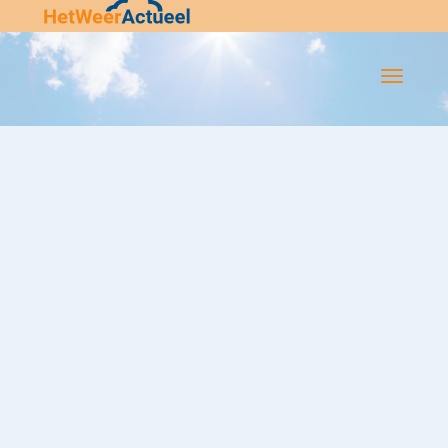
Flip-
Flop
Navigatie