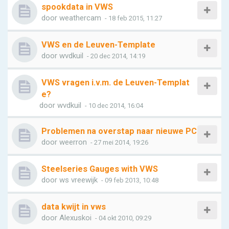
spookdata in VWS
door
weathercam
- 18 feb 2015, 11:27
VWS en de Leuven-Template
door
wvdkuil
- 20 dec 2014, 14:19
VWS vragen i.v.m. de Leuven-Templat
e?
door
wvdkuil
- 10 dec 2014, 16:04
Problemen na overstap naar nieuwe PC
door
weerron
- 27 mei 2014, 19:26
Steelseries Gauges with VWS
door
ws vreewijk
- 09 feb 2013, 10:48
data kwijt in vws
door
Alexuskoi
- 04 okt 2010, 09:29