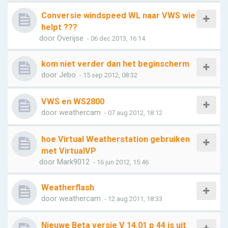
Conversie windspeed WL naar VWS wie
helpt ???
door
Overijse
- 06 dec 2013, 16:14
kom niet verder dan het beginscherm
door
Jebo
- 15 sep 2012, 08:32
VWS en WS2800
door
weathercam
- 07 aug 2012, 18:12
hoe Virtual Weatherstation gebruiken
met VirtualVP
door
Mark9012
- 16 jun 2012, 15:46
Weatherflash
door
weathercam
- 12 aug 2011, 18:33
Nieuwe Beta versie V 14.01 p 44 is uit