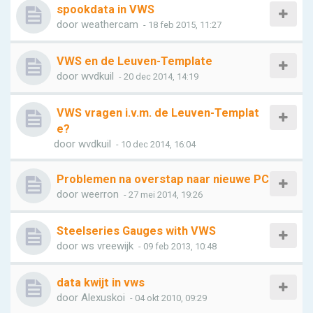
spookdata in VWS
door
weathercam
- 18 feb 2015, 11:27
VWS en de Leuven-Template
door
wvdkuil
- 20 dec 2014, 14:19
VWS vragen i.v.m. de Leuven-Templat
e?
door
wvdkuil
- 10 dec 2014, 16:04
Problemen na overstap naar nieuwe PC
door
weerron
- 27 mei 2014, 19:26
Steelseries Gauges with VWS
door
ws vreewijk
- 09 feb 2013, 10:48
data kwijt in vws
door
Alexuskoi
- 04 okt 2010, 09:29