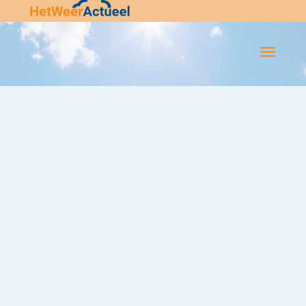
Flip-
Flop
Navigatie