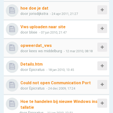
hoe doe je dat
door
jorisdijkstra
- 24 apr 2011, 21:27
Vws uploaden naar site
door
blixie
- 07 jun 2010, 21:47
opweerdat_vws
door
kees ws middelburg
- 12 mar 2010, 08:18
Details.htm
door
Epicratus
- 18 jan 2010, 13:45
Could not open Communication Port
door
Epicratus
- 24 dec 2009, 17:24
Hoe te handelen bij nieuwe Windows ins
tallatie
door
Epicratus
- 11 jan 2010, 12:51