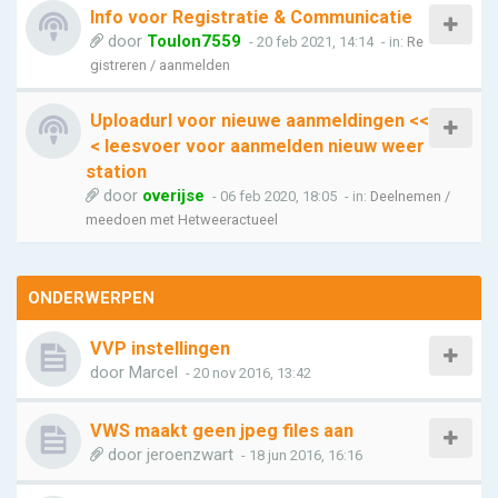
Info voor Registratie & Communicatie
door
Toulon7559
- 20 feb 2021, 14:14
- in:
Re
gistreren / aanmelden
Uploadurl voor nieuwe aanmeldingen <<
< leesvoer voor aanmelden nieuw weer
station
door
overijse
- 06 feb 2020, 18:05
- in:
Deelnemen /
meedoen met Hetweeractueel
ONDERWERPEN
VVP instellingen
door
Marcel
- 20 nov 2016, 13:42
VWS maakt geen jpeg files aan
door
jeroenzwart
- 18 jun 2016, 16:16