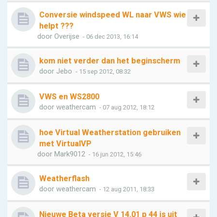
Conversie windspeed WL naar VWS wie
helpt ???
door
Overijse
- 06 dec 2013, 16:14
kom niet verder dan het beginscherm
door
Jebo
- 15 sep 2012, 08:32
VWS en WS2800
door
weathercam
- 07 aug 2012, 18:12
hoe Virtual Weatherstation gebruiken
met VirtualVP
door
Mark9012
- 16 jun 2012, 15:46
Weatherflash
door
weathercam
- 12 aug 2011, 18:33
Nieuwe Beta versie V 14.01 p 44 is uit