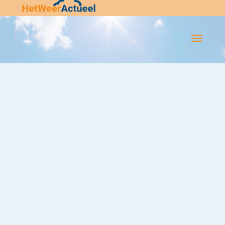
Flip-
Flop
Navigatie