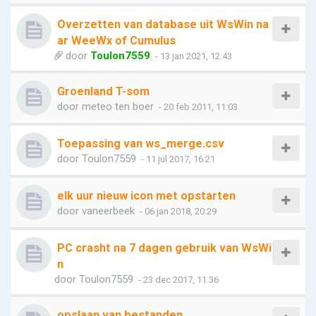
Overzetten van database uit WsWin na
ar WeeWx of Cumulus
door
Toulon7559
- 13 jan 2021, 12:43
Groenland T-som
door
meteo ten boer
- 20 feb 2011, 11:03
Toepassing van ws_merge.csv
door
Toulon7559
- 11 jul 2017, 16:21
elk uur nieuw icon met opstarten
door
vaneerbeek
- 06 jan 2018, 20:29
PC crasht na 7 dagen gebruik van WsWi
n
door
Toulon7559
- 23 dec 2017, 11:36
opslaan van bestanden