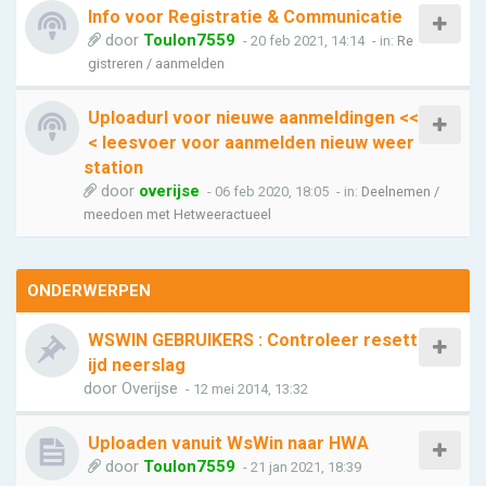
Info voor Registratie & Communicatie
door
Toulon7559
- 20 feb 2021, 14:14
- in:
Re
gistreren / aanmelden
Uploadurl voor nieuwe aanmeldingen <<
< leesvoer voor aanmelden nieuw weer
station
door
overijse
- 06 feb 2020, 18:05
- in:
Deelnemen /
meedoen met Hetweeractueel
ONDERWERPEN
WSWIN GEBRUIKERS : Controleer resett
ijd neerslag
door
Overijse
- 12 mei 2014, 13:32
Uploaden vanuit WsWin naar HWA
door
Toulon7559
- 21 jan 2021, 18:39