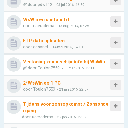
door
pdw112
- 03 jul 2016, 16:59
WsWin en custom.txt
door
useradema
- 13 aug 2014, 07:25
FTP data uploaden
door
gensnet
- 14 mei 2015, 14:10
Vertoning zonneschijn-info bij WsWin
door
Toulon7559
- 11 mar 2015, 18:11
2*WsWin op 1 PC
door
Toulon7559
- 21 jan 2015, 22:57
Tijdens voor zonsopkomst / Zonsonde
rgang
door
useradema
- 27 jan 2015, 12:57