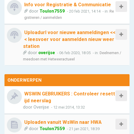
Info voor Registratie & Communicatie
door
Toulon7559
- 20 feb 2021, 14:14
- in:
Re
gistreren / aanmelden
Uploadurl voor nieuwe aanmeldingen <<
< leesvoer voor aanmelden nieuw weer
station
door
overijse
- 06 feb 2020, 18:05
- in:
Deelnemen /
meedoen met Hetweeractueel
ONDERWERPEN
WSWIN GEBRUIKERS : Controleer resett
ijd neerslag
door
Overijse
- 12 mei 2014, 13:32
Uploaden vanuit WsWin naar HWA
door
Toulon7559
- 21 jan 2021, 18:39