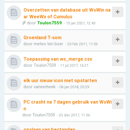
Overzetten van database uit WsWin na
ar WeeWx of Cumulus
door
Toulon7559
- 13 jan 2021, 12:43
Groenland T-som
door
meteo ten boer
- 20 feb 2011, 11:03
Toepassing van ws_merge.csv
door
Toulon7559
- 11 jul 2017, 16:21
elk uur nieuw icon met opstarten
door
vaneerbeek
- 06 jan 2018, 20:29
PC crasht na 7 dagen gebruik van WsWi
n
door
Toulon7559
- 23 dec 2017, 11:36
opslaan van bestanden