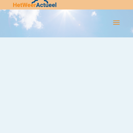
Flip-
Flop
Navigatie