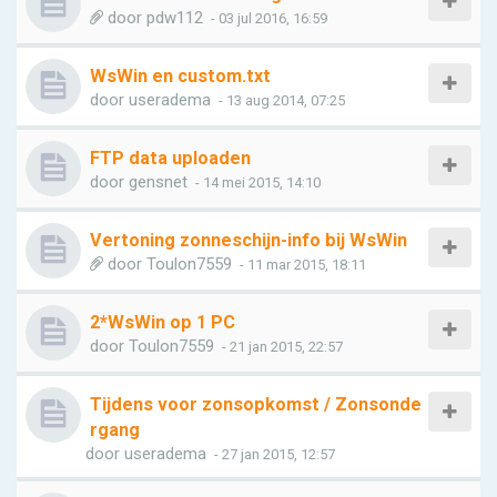
door
pdw112
- 03 jul 2016, 16:59
WsWin en custom.txt
door
useradema
- 13 aug 2014, 07:25
FTP data uploaden
door
gensnet
- 14 mei 2015, 14:10
Vertoning zonneschijn-info bij WsWin
door
Toulon7559
- 11 mar 2015, 18:11
2*WsWin op 1 PC
door
Toulon7559
- 21 jan 2015, 22:57
Tijdens voor zonsopkomst / Zonsonde
rgang
door
useradema
- 27 jan 2015, 12:57