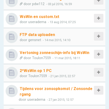
door
pdw112
- 03 jul 2016, 16:59
WsWin en custom.txt
door
useradema
- 13 aug 2014, 07:25
FTP data uploaden
door
gensnet
- 14 mei 2015, 14:10
Vertoning zonneschijn-info bij WsWin
door
Toulon7559
- 11 mar 2015, 18:11
2*WsWin op 1 PC
door
Toulon7559
- 21 jan 2015, 22:57
Tijdens voor zonsopkomst / Zonsonde
rgang
door
useradema
- 27 jan 2015, 12:57