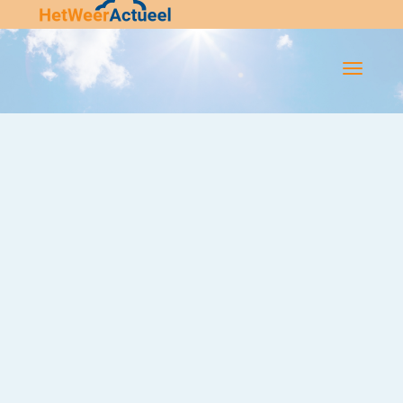
Flip-
Flop
Navigatie