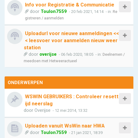
Info voor Registratie & Communicatie
door
Toulon7559
- 20 feb 2021, 14:14
- in:
Re
gistreren / aanmelden
Uploadurl voor nieuwe aanmeldingen <<
< leesvoer voor aanmelden nieuw weer
station
door
overijse
- 06 feb 2020, 18:05
- in:
Deelnemen /
meedoen met Hetweeractueel
ONDERWERPEN
WSWIN GEBRUIKERS : Controleer resett
ijd neerslag
door
Overijse
- 12 mei 2014, 13:32
Uploaden vanuit WsWin naar HWA
door
Toulon7559
- 21 jan 2021, 18:39