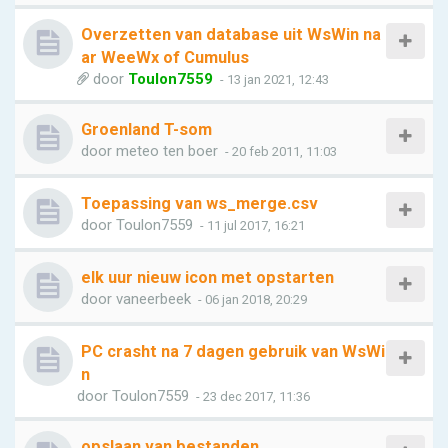
Overzetten van database uit WsWin na
ar WeeWx of Cumulus
door
Toulon7559
- 13 jan 2021, 12:43
Groenland T-som
door
meteo ten boer
- 20 feb 2011, 11:03
Toepassing van ws_merge.csv
door
Toulon7559
- 11 jul 2017, 16:21
elk uur nieuw icon met opstarten
door
vaneerbeek
- 06 jan 2018, 20:29
PC crasht na 7 dagen gebruik van WsWi
n
door
Toulon7559
- 23 dec 2017, 11:36
opslaan van bestanden