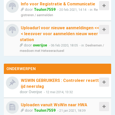
Info voor Registratie & Communicatie
door
Toulon7559
- 20 feb 2021, 14:14
- in:
Re
gistreren / aanmelden
Uploadurl voor nieuwe aanmeldingen <<
< leesvoer voor aanmelden nieuw weer
station
door
overijse
- 06 feb 2020, 18:05
- in:
Deelnemen /
meedoen met Hetweeractueel
ONDERWERPEN
WSWIN GEBRUIKERS : Controleer resett
ijd neerslag
door
Overijse
- 12 mei 2014, 13:32
Uploaden vanuit WsWin naar HWA
door
Toulon7559
- 21 jan 2021, 18:39