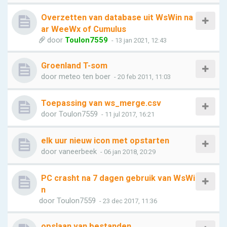
Overzetten van database uit WsWin na
ar WeeWx of Cumulus
door
Toulon7559
- 13 jan 2021, 12:43
Groenland T-som
door
meteo ten boer
- 20 feb 2011, 11:03
Toepassing van ws_merge.csv
door
Toulon7559
- 11 jul 2017, 16:21
elk uur nieuw icon met opstarten
door
vaneerbeek
- 06 jan 2018, 20:29
PC crasht na 7 dagen gebruik van WsWi
n
door
Toulon7559
- 23 dec 2017, 11:36
opslaan van bestanden