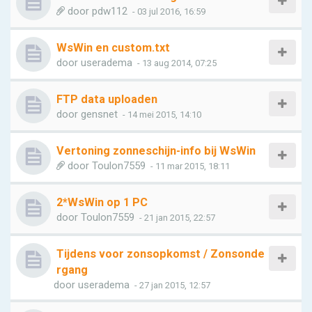
door
pdw112
- 03 jul 2016, 16:59
WsWin en custom.txt
door
useradema
- 13 aug 2014, 07:25
FTP data uploaden
door
gensnet
- 14 mei 2015, 14:10
Vertoning zonneschijn-info bij WsWin
door
Toulon7559
- 11 mar 2015, 18:11
2*WsWin op 1 PC
door
Toulon7559
- 21 jan 2015, 22:57
Tijdens voor zonsopkomst / Zonsonde
rgang
door
useradema
- 27 jan 2015, 12:57