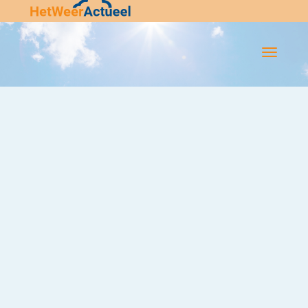
Flip-
Flop
Navigatie