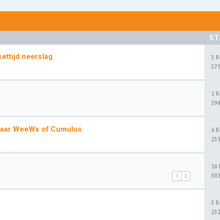
ST
ttijd neerslag
3 
37
1 
59
 naar WeeWx of Cumulus
6 
23
16
50
1
2
3 
23