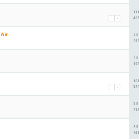
11
40
1
2
sWin
7 
25
2 
19
10
38
1
2
3 
21
5 
24