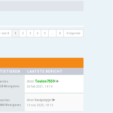
1
van
8
1
2
3
4
5
…
8
Volgende
TISTIEKEN
LAATSTE BERICHT
door
Toulon7559
acties
28 Weergaves
20 feb 2021, 14:14
door
kwajoepje
eacties
840 Weergaves
13 nov 2025, 18:13