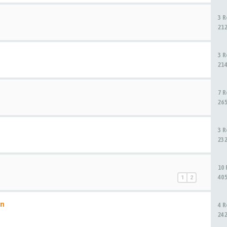
3 
21
3 
21
7 
26
3 
23
10
40
1
2
in
4 
24