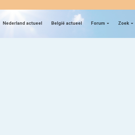
Nederland actueel
België actueel
Forum
Zoek