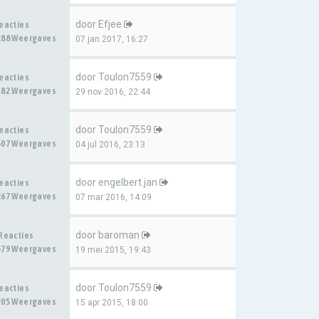
door
Efjee
Reacties
288 Weergaves
07 jan 2017, 16:27
door
Toulon7559
Reacties
482 Weergaves
29 nov 2016, 22:44
door
Toulon7559
Reacties
507 Weergaves
04 jul 2016, 23:13
door
engelbert.jan
Reacties
267 Weergaves
07 mar 2016, 14:09
door
baroman
 Reacties
579 Weergaves
19 mei 2015, 19:43
door
Toulon7559
Reacties
205 Weergaves
15 apr 2015, 18:00