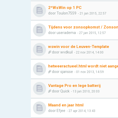
2*WsWin op 1 PC
door
Toulon7559
- 21 jan 2015, 22:57
Tijdens voor zonsopkomst / Zonso
door
useradema
- 27 jan 2015, 12:57
wswin voor de Leuven-Template
door
wvdkuil
- 22 nov 2014, 14:00
hetweeractueel.html wordt niet aang
door
sjansse
- 01 nov 2013, 14:59
Vantage Pro en lege batterij
door
Quick
- 13 jan 2010, 20:03
Maand en jaar html
door
Efjee
- 27 apr 2014, 13:43