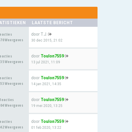
ATISTIEKEN
LAATSTE BERICHT
door
T.J.
Reacties
570 Weergaves
30 dec 2015, 21:02
door
Toulon7559
Reacties
435 Weergaves
13 jul 2021, 11:09
door
Toulon7559
Reacties
933 Weergaves
14 jan 2021, 14:35
door
Toulon7559
 Reacties
304 Weergaves
19 mei 2020, 13:25
door
Toulon7559
Reacties
242 Weergaves
01 feb 2020, 13:22