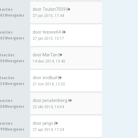
door
Toulon7559
Reacties
743 Weergaves
27 jan 2015, 17:44
door
teesee64
Reacties
961 Weergaves
27 jan 2015, 15:17
door
MarTan
 Reacties
950 Weergaves
14 dec 2014, 13:40
door
wvdkuil
 Reacties
436 Weergaves
21 nov 2014, 12:32
door
jwruitenberg
Reacties
028 Weergaves
22 okt 2014, 14:54
door
jango
Reacties
799 Weergaves
27 apr 2014, 17:24