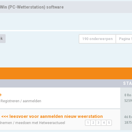
Win (PC-Wetterstation) software
ek
190 onderwerpen
Pagina
STA
e
0 Re
5259
:
Registreren / aanmelden
 <<< leesvoer voor aanmelden nieuw weerstation
46 R
1875
lnemen / meedoen met Hetweeractueel
1
2
3
4
5