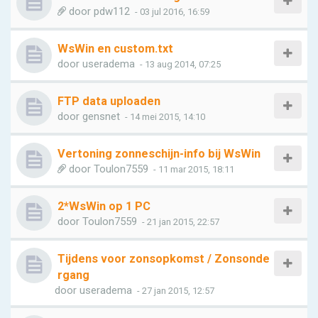
door
pdw112
- 03 jul 2016, 16:59
WsWin en custom.txt
door
useradema
- 13 aug 2014, 07:25
FTP data uploaden
door
gensnet
- 14 mei 2015, 14:10
Vertoning zonneschijn-info bij WsWin
door
Toulon7559
- 11 mar 2015, 18:11
2*WsWin op 1 PC
door
Toulon7559
- 21 jan 2015, 22:57
Tijdens voor zonsopkomst / Zonsonde
rgang
door
useradema
- 27 jan 2015, 12:57