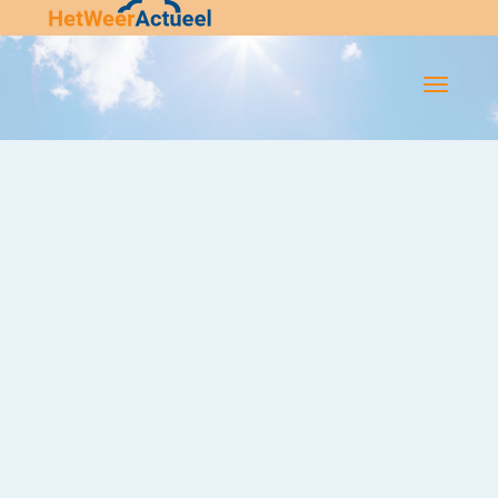
Flip-
Flop
Navigatie