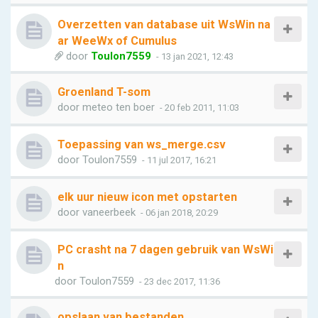
Overzetten van database uit WsWin na
ar WeeWx of Cumulus
door
Toulon7559
- 13 jan 2021, 12:43
Groenland T-som
door
meteo ten boer
- 20 feb 2011, 11:03
Toepassing van ws_merge.csv
door
Toulon7559
- 11 jul 2017, 16:21
elk uur nieuw icon met opstarten
door
vaneerbeek
- 06 jan 2018, 20:29
PC crasht na 7 dagen gebruik van WsWi
n
door
Toulon7559
- 23 dec 2017, 11:36
opslaan van bestanden