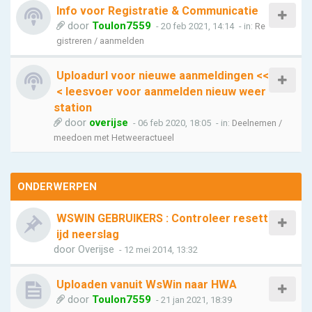
Info voor Registratie & Communicatie
door
Toulon7559
- 20 feb 2021, 14:14
- in:
Re
gistreren / aanmelden
Uploadurl voor nieuwe aanmeldingen <<
< leesvoer voor aanmelden nieuw weer
station
door
overijse
- 06 feb 2020, 18:05
- in:
Deelnemen /
meedoen met Hetweeractueel
ONDERWERPEN
WSWIN GEBRUIKERS : Controleer resett
ijd neerslag
door
Overijse
- 12 mei 2014, 13:32
Uploaden vanuit WsWin naar HWA
door
Toulon7559
- 21 jan 2021, 18:39