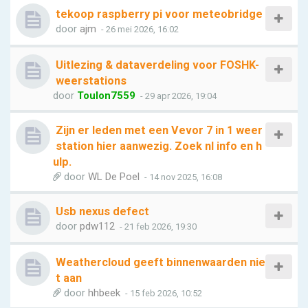
tekoop raspberry pi voor meteobridge
door
ajm
- 26 mei 2026, 16:02
Uitlezing & dataverdeling voor FOSHK-
weerstations
door
Toulon7559
- 29 apr 2026, 19:04
Zijn er leden met een Vevor 7 in 1 weer
station hier aanwezig. Zoek nl info en h
ulp.
door
WL De Poel
- 14 nov 2025, 16:08
Usb nexus defect
door
pdw112
- 21 feb 2026, 19:30
Weathercloud geeft binnenwaarden nie
t aan
door
hhbeek
- 15 feb 2026, 10:52