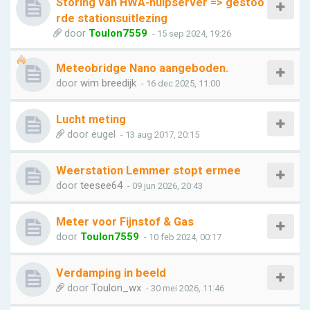
Storing van HWA-hulpserver => gestoo
rde stationsuitlezing
door
Toulon7559
- 15 sep 2024, 19:26
Meteobridge Nano aangeboden.
door
wim breedijk
- 16 dec 2025, 11:00
Lucht meting
door
eugel
- 13 aug 2017, 20:15
Weerstation Lemmer stopt ermee
door
teesee64
- 09 jun 2026, 20:43
Meter voor Fijnstof & Gas
door
Toulon7559
- 10 feb 2024, 00:17
Verdamping in beeld
door
Toulon_wx
- 30 mei 2026, 11:46