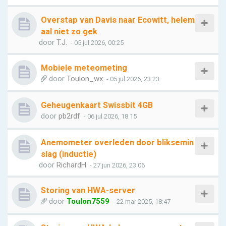
Overstap van Davis naar Ecowitt, helem
aal niet zo gek
door
T.J.
- 05 jul 2026, 00:25
Mobiele meteometing
door
Toulon_wx
- 05 jul 2026, 23:23
Geheugenkaart Swissbit 4GB
door
pb2rdf
- 06 jul 2026, 18:15
Anemometer overleden door bliksemin
slag (inductie)
door
RichardH
- 27 jun 2026, 23:06
Storing van HWA-server
door
Toulon7559
- 22 mar 2025, 18:47