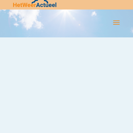
Flip-
Flop
Navigatie