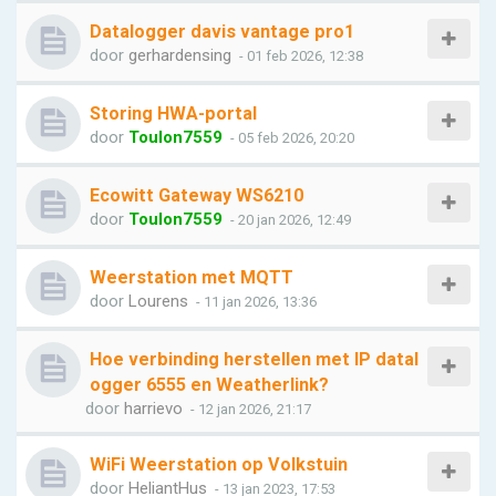
Datalogger davis vantage pro1
door
gerhardensing
- 01 feb 2026, 12:38
Storing HWA-portal
door
Toulon7559
- 05 feb 2026, 20:20
Ecowitt Gateway WS6210
door
Toulon7559
- 20 jan 2026, 12:49
Weerstation met MQTT
door
Lourens
- 11 jan 2026, 13:36
Hoe verbinding herstellen met IP datal
ogger 6555 en Weatherlink?
door
harrievo
- 12 jan 2026, 21:17
WiFi Weerstation op Volkstuin
door
HeliantHus
- 13 jan 2023, 17:53