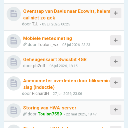
Overstap van Davis naar Ecowitt, helem
aal niet zo gek
door
T.J.
- 05 jul 2026, 00:25
Mobiele meteometing
door
Toulon_wx
- 05 jul 2026, 23:23
Geheugenkaart Swissbit 4GB
door
pb2rdf
- 06 jul 2026, 18:15
Anemometer overleden door bliksemin
slag (inductie)
door
RichardH
- 27 jun 2026, 23:06
Storing van HWA-server
door
Toulon7559
- 22 mar 2025, 18:47