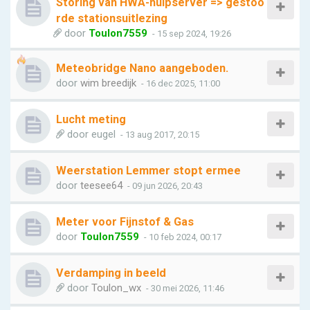
Storing van HWA-hulpserver => gestoo
rde stationsuitlezing
door
Toulon7559
- 15 sep 2024, 19:26
Meteobridge Nano aangeboden.
door
wim breedijk
- 16 dec 2025, 11:00
Lucht meting
door
eugel
- 13 aug 2017, 20:15
Weerstation Lemmer stopt ermee
door
teesee64
- 09 jun 2026, 20:43
Meter voor Fijnstof & Gas
door
Toulon7559
- 10 feb 2024, 00:17
Verdamping in beeld
door
Toulon_wx
- 30 mei 2026, 11:46