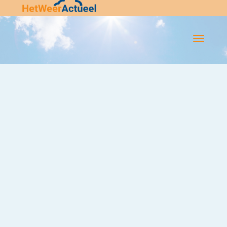
Flip-
Flop
Navigatie