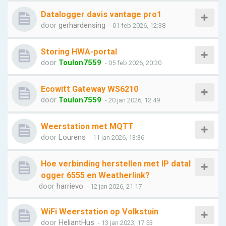
Datalogger davis vantage pro1
door
gerhardensing
- 01 feb 2026, 12:38
Storing HWA-portal
door
Toulon7559
- 05 feb 2026, 20:20
Ecowitt Gateway WS6210
door
Toulon7559
- 20 jan 2026, 12:49
Weerstation met MQTT
door
Lourens
- 11 jan 2026, 13:36
Hoe verbinding herstellen met IP datal
ogger 6555 en Weatherlink?
door
harrievo
- 12 jan 2026, 21:17
WiFi Weerstation op Volkstuin
door
HeliantHus
- 13 jan 2023, 17:53