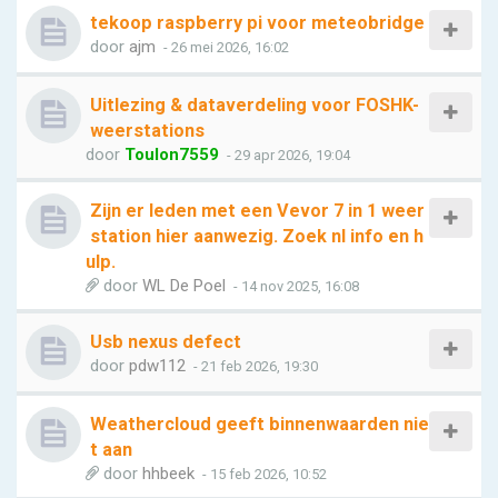
tekoop raspberry pi voor meteobridge
door
ajm
- 26 mei 2026, 16:02
Uitlezing & dataverdeling voor FOSHK-
weerstations
door
Toulon7559
- 29 apr 2026, 19:04
Zijn er leden met een Vevor 7 in 1 weer
station hier aanwezig. Zoek nl info en h
ulp.
door
WL De Poel
- 14 nov 2025, 16:08
Usb nexus defect
door
pdw112
- 21 feb 2026, 19:30
Weathercloud geeft binnenwaarden nie
t aan
door
hhbeek
- 15 feb 2026, 10:52