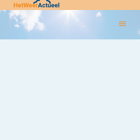
Flip-
Flop
Navigatie