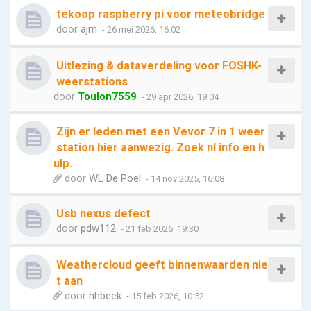
tekoop raspberry pi voor meteobridge
door
ajm
- 26 mei 2026, 16:02
Uitlezing & dataverdeling voor FOSHK-
weerstations
door
Toulon7559
- 29 apr 2026, 19:04
Zijn er leden met een Vevor 7 in 1 weer
station hier aanwezig. Zoek nl info en h
ulp.
door
WL De Poel
- 14 nov 2025, 16:08
Usb nexus defect
door
pdw112
- 21 feb 2026, 19:30
Weathercloud geeft binnenwaarden nie
t aan
door
hhbeek
- 15 feb 2026, 10:52