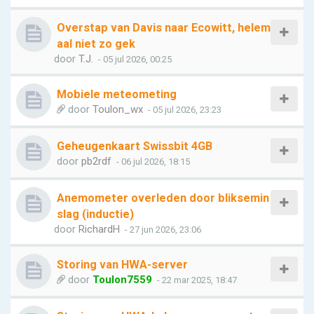
Overstap van Davis naar Ecowitt, helem
aal niet zo gek
door
T.J.
- 05 jul 2026, 00:25
Mobiele meteometing
door
Toulon_wx
- 05 jul 2026, 23:23
Geheugenkaart Swissbit 4GB
door
pb2rdf
- 06 jul 2026, 18:15
Anemometer overleden door bliksemin
slag (inductie)
door
RichardH
- 27 jun 2026, 23:06
Storing van HWA-server
door
Toulon7559
- 22 mar 2025, 18:47