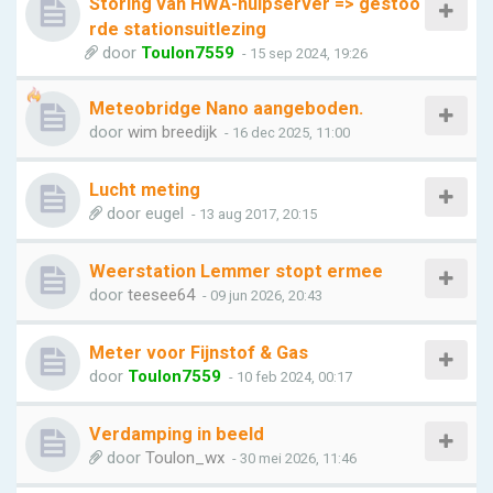
Storing van HWA-hulpserver => gestoo
rde stationsuitlezing
door
Toulon7559
- 15 sep 2024, 19:26
Meteobridge Nano aangeboden.
door
wim breedijk
- 16 dec 2025, 11:00
Lucht meting
door
eugel
- 13 aug 2017, 20:15
Weerstation Lemmer stopt ermee
door
teesee64
- 09 jun 2026, 20:43
Meter voor Fijnstof & Gas
door
Toulon7559
- 10 feb 2024, 00:17
Verdamping in beeld
door
Toulon_wx
- 30 mei 2026, 11:46