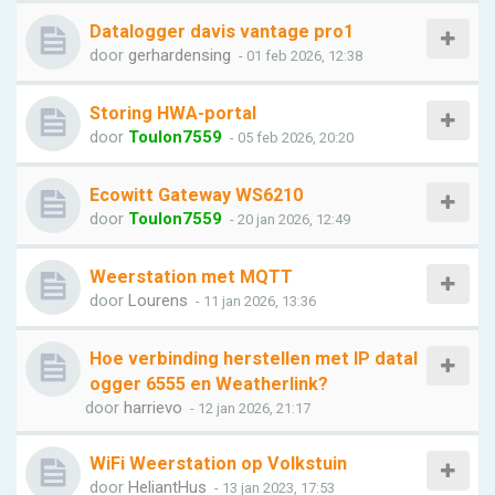
Datalogger davis vantage pro1
door
gerhardensing
- 01 feb 2026, 12:38
Storing HWA-portal
door
Toulon7559
- 05 feb 2026, 20:20
Ecowitt Gateway WS6210
door
Toulon7559
- 20 jan 2026, 12:49
Weerstation met MQTT
door
Lourens
- 11 jan 2026, 13:36
Hoe verbinding herstellen met IP datal
ogger 6555 en Weatherlink?
door
harrievo
- 12 jan 2026, 21:17
WiFi Weerstation op Volkstuin
door
HeliantHus
- 13 jan 2023, 17:53