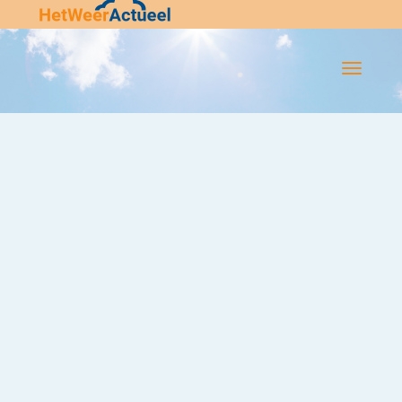
Flip-
Flop
Navigatie