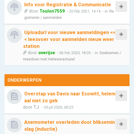
Info voor Registratie & Communicatie
door
Toulon7559
- 20 feb 2021, 14:14
- in:
Re
gistreren / aanmelden
Uploadurl voor nieuwe aanmeldingen <<
< leesvoer voor aanmelden nieuw weer
station
door
overijse
- 06 feb 2020, 18:05
- in:
Deelnemen /
meedoen met Hetweeractueel
ONDERWERPEN
Overstap van Davis naar Ecowitt, helem
aal niet zo gek
door
T.J.
- 05 jul 2026, 00:25
Anemometer overleden door bliksemin
slag (inductie)