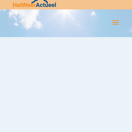
Flip-
Flop
Navigatie