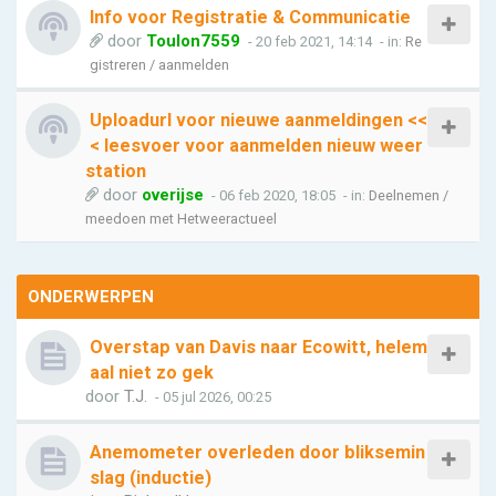
Info voor Registratie & Communicatie
door
Toulon7559
- 20 feb 2021, 14:14
- in:
Re
gistreren / aanmelden
Uploadurl voor nieuwe aanmeldingen <<
< leesvoer voor aanmelden nieuw weer
station
door
overijse
- 06 feb 2020, 18:05
- in:
Deelnemen /
meedoen met Hetweeractueel
ONDERWERPEN
Overstap van Davis naar Ecowitt, helem
aal niet zo gek
door
T.J.
- 05 jul 2026, 00:25
Anemometer overleden door bliksemin
slag (inductie)