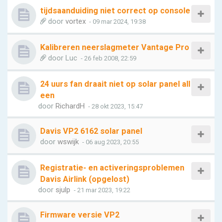
tijdsaanduiding niet correct op console
door
vortex
- 09 mar 2024, 19:38
Kalibreren neerslagmeter Vantage Pro
door
Luc
- 26 feb 2008, 22:59
24 uurs fan draait niet op solar panel all
een
door
RichardH
- 28 okt 2023, 15:47
Davis VP2 6162 solar panel
door
wswijk
- 06 aug 2023, 20:55
Registratie- en activeringsproblemen
Davis Airlink (opgelost)
door
sjulp
- 21 mar 2023, 19:22
Firmware versie VP2