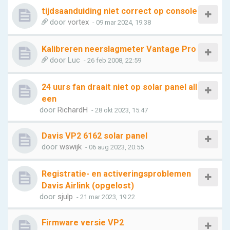
tijdsaanduiding niet correct op console
door
vortex
- 09 mar 2024, 19:38
Kalibreren neerslagmeter Vantage Pro
door
Luc
- 26 feb 2008, 22:59
24 uurs fan draait niet op solar panel all
een
door
RichardH
- 28 okt 2023, 15:47
Davis VP2 6162 solar panel
door
wswijk
- 06 aug 2023, 20:55
Registratie- en activeringsproblemen
Davis Airlink (opgelost)
door
sjulp
- 21 mar 2023, 19:22
Firmware versie VP2