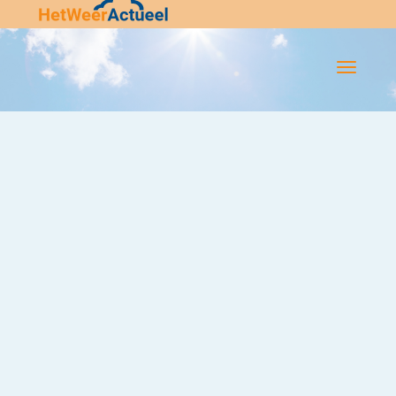
Flip-
Flop
Navigatie