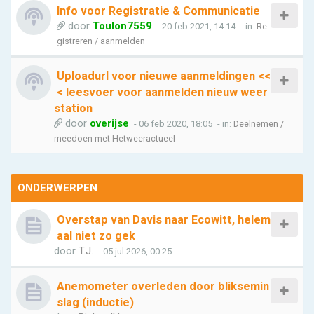
Info voor Registratie & Communicatie
door
Toulon7559
- 20 feb 2021, 14:14
- in:
Re
gistreren / aanmelden
Uploadurl voor nieuwe aanmeldingen <<
< leesvoer voor aanmelden nieuw weer
station
door
overijse
- 06 feb 2020, 18:05
- in:
Deelnemen /
meedoen met Hetweeractueel
ONDERWERPEN
Overstap van Davis naar Ecowitt, helem
aal niet zo gek
door
T.J.
- 05 jul 2026, 00:25
Anemometer overleden door bliksemin
slag (inductie)