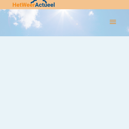
Flip-
Flop
Navigatie