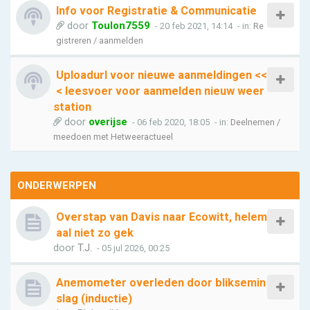
Info voor Registratie & Communicatie
door
Toulon7559
- 20 feb 2021, 14:14
- in:
Re
gistreren / aanmelden
Uploadurl voor nieuwe aanmeldingen <<
< leesvoer voor aanmelden nieuw weer
station
door
overijse
- 06 feb 2020, 18:05
- in:
Deelnemen /
meedoen met Hetweeractueel
ONDERWERPEN
Overstap van Davis naar Ecowitt, helem
aal niet zo gek
door
T.J.
- 05 jul 2026, 00:25
Anemometer overleden door bliksemin
slag (inductie)