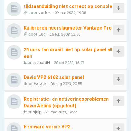
tijdsaanduiding niet correct op console
door
vortex
- 09 mar 2024, 19:38
Kalibreren neerslagmeter Vantage Pro
door
Luc
- 26 feb 2008, 22:59
24 uurs fan draait niet op solar panel all
een
door
RichardH
- 28 okt 2023, 15:47
Davis VP2 6162 solar panel
door
wswijk
- 06 aug 2023, 20:55
Registratie- en activeringsproblemen
Davis Airlink (opgelost)
door
sjulp
- 21 mar 2023, 19:22
Firmware versie VP2