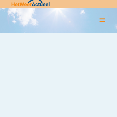
Flip-
Flop
Navigatie