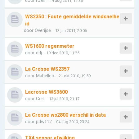
door
roan
- 14 aug 2011, 11:36
WS2350 : Foute gemiddelde windsnelhe
id
door
Overijse
- 13 jan 2011, 20:06
WS1600 regenmeter
door
ddj
- 19 dec 2010, 11:25
La Crosse WS2357
door
Mabelleo
- 21 okt 2010, 19:59
Lacrosse WS3600
door
Gert
- 13 jul 2010, 21:17
La Crosse ws2800 verschil in data
door
pdw112
- 04 aug 2010, 23:24
TX4 sensor afwijking