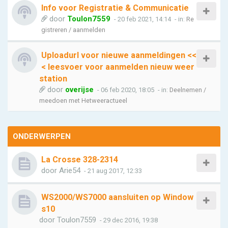
Info voor Registratie & Communicatie
door
Toulon7559
- 20 feb 2021, 14:14
- in:
Re
gistreren / aanmelden
Uploadurl voor nieuwe aanmeldingen <<
< leesvoer voor aanmelden nieuw weer
station
door
overijse
- 06 feb 2020, 18:05
- in:
Deelnemen /
meedoen met Hetweeractueel
ONDERWERPEN
La Crosse 328-2314
door
Arie54
- 21 aug 2017, 12:33
WS2000/WS7000 aansluiten op Window
s10
door
Toulon7559
- 29 dec 2016, 19:38