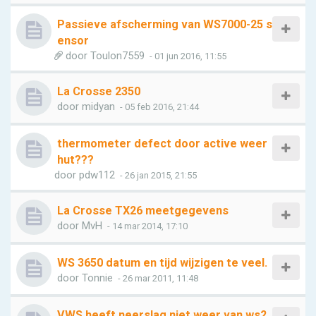
Passieve afscherming van WS7000-25 s
ensor
door
Toulon7559
- 01 jun 2016, 11:55
La Crosse 2350
door
midyan
- 05 feb 2016, 21:44
thermometer defect door active weer
hut???
door
pdw112
- 26 jan 2015, 21:55
La Crosse TX26 meetgegevens
door
MvH
- 14 mar 2014, 17:10
WS 3650 datum en tijd wijzigen te veel.
door
Tonnie
- 26 mar 2011, 11:48
VWS heeft neerslag niet weer van ws2