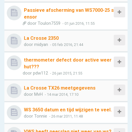
Passieve afscherming van WS7000-25 s
ensor
door
Toulon7559
- 01 jun 2016, 11:55
La Crosse 2350
door
midyan
- 05 feb 2016, 21:44
thermometer defect door active weer
hut???
door
pdw112
- 26 jan 2015, 21:55
La Crosse TX26 meetgegevens
door
MvH
- 14 mar 2014, 17:10
WS 3650 datum en tijd wijzigen te veel.
door
Tonnie
- 26 mar 2011, 11:48
VWS heeft neerslag niet weer van ws2