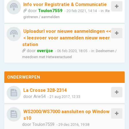
Info voor Registratie & Communicatie
door
Toulon7559
- 20 feb 2021, 14:14
- in:
Re
gistreren / aanmelden
Uploadurl voor nieuwe aanmeldingen <<
< leesvoer voor aanmelden nieuw weer
station
door
overijse
- 06 feb 2020, 18:05
- in:
Deelnemen /
meedoen met Hetweeractueel
ONDERWERPEN
La Crosse 328-2314
door
Arie54
- 21 aug 2017, 12:33
WS2000/WS7000 aansluiten op Window
s10
door
Toulon7559
- 29 dec 2016, 19:38