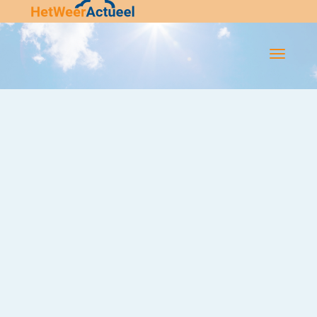
Flip-
Flop
Navigatie