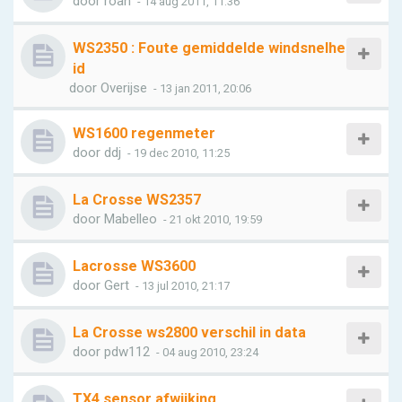
door
roan
- 14 aug 2011, 11:36
WS2350 : Foute gemiddelde windsnelhe
id
door
Overijse
- 13 jan 2011, 20:06
WS1600 regenmeter
door
ddj
- 19 dec 2010, 11:25
La Crosse WS2357
door
Mabelleo
- 21 okt 2010, 19:59
Lacrosse WS3600
door
Gert
- 13 jul 2010, 21:17
La Crosse ws2800 verschil in data
door
pdw112
- 04 aug 2010, 23:24
TX4 sensor afwijking