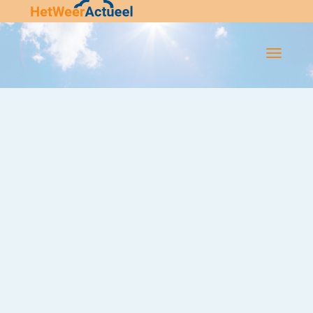
Flip-
Flop
Navigatie