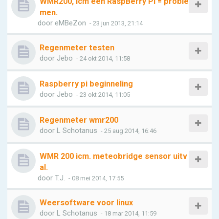
WMR200, icm een RaspBerry PI = proble
men.
door
eMBeZon
- 23 jun 2013, 21:14
Regenmeter testen
door
Jebo
- 24 okt 2014, 11:58
Raspberry pi beginneling
door
Jebo
- 23 okt 2014, 11:05
Regenmeter wmr200
door
L Schotanus
- 25 aug 2014, 16:46
WMR 200 icm. meteobridge sensor uitv
al.
door
T.J.
- 08 mei 2014, 17:55
Weersoftware voor linux
door
L Schotanus
- 18 mar 2014, 11:59