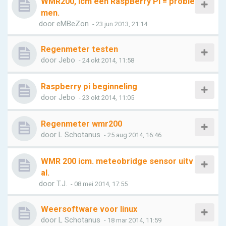
WMR200, icm een RaspBerry PI = proble
men.
door
eMBeZon
- 23 jun 2013, 21:14
Regenmeter testen
door
Jebo
- 24 okt 2014, 11:58
Raspberry pi beginneling
door
Jebo
- 23 okt 2014, 11:05
Regenmeter wmr200
door
L Schotanus
- 25 aug 2014, 16:46
WMR 200 icm. meteobridge sensor uitv
al.
door
T.J.
- 08 mei 2014, 17:55
Weersoftware voor linux
door
L Schotanus
- 18 mar 2014, 11:59