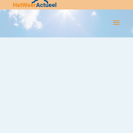
Flip-
Flop
Navigatie