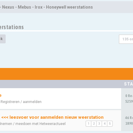
- Nexus - Mebus - Irox - Honeywell weerstations
erstations
ek
135 o
STA
e
0 Re
5259
:
Registreren / aanmelden
 <<< leesvoer voor aanmelden nieuw weerstation
46 R
1890
lnemen / meedoen met Hetweeractueel
1
2
3
4
5