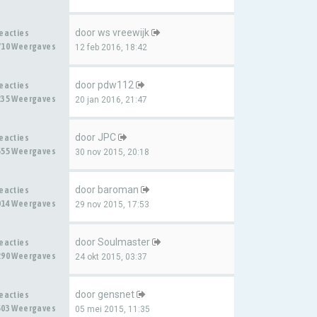
door
ws vreewijk
Reacties
710 Weergaves
12 feb 2016, 18:42
door
pdw112
Reacties
235 Weergaves
20 jan 2016, 21:47
door
JPC
Reacties
555 Weergaves
30 nov 2015, 20:18
door
baroman
Reacties
014 Weergaves
29 nov 2015, 17:53
door
Soulmaster
Reacties
290 Weergaves
24 okt 2015, 03:37
door
gensnet
Reacties
503 Weergaves
05 mei 2015, 11:35