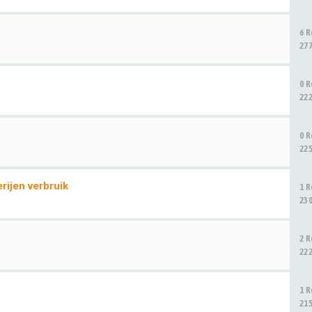
6 
27
0 
22
0 
22
ijen verbruik
1 
23
2 
22
1 
21