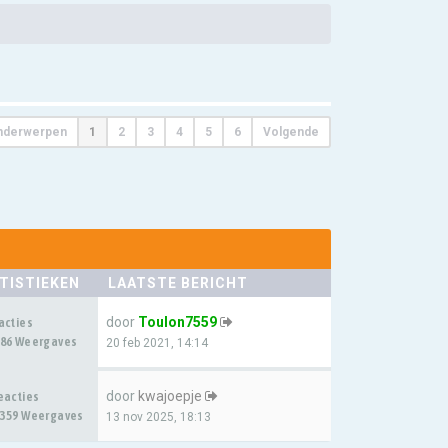
nderwerpen
1
2
3
4
5
6
Volgende
TISTIEKEN
LAATSTE BERICHT
door
Toulon7559
acties
86 Weergaves
20 feb 2021, 14:14
door
kwajoepje
eacties
359 Weergaves
13 nov 2025, 18:13