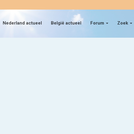
Nederland actueel
België actueel
Forum
Zoek