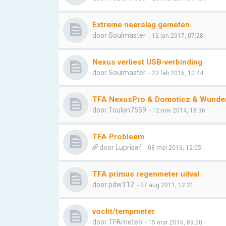
Extreme neerslag gemeten.
door
Soulmaster
- 12 jan 2017, 07:28
Nexus verliest USB-verbinding
door
Soulmaster
- 23 feb 2016, 10:44
TFA NexusPro & Domoticz & Wunde
door
Toulon7559
- 12 nov 2014, 18:36
TFA Probleem
door
Luprisaf
- 08 mei 2016, 12:05
TFA primus regenmeter uitval
door
pdw112
- 27 aug 2011, 12:21
vocht/tempmeter
door
TFAmeteo
- 15 mar 2016, 09:20