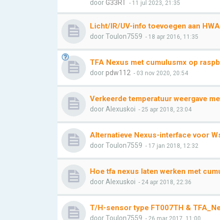
door
G33RT
- 11 jul 2023, 21:35
Licht/IR/UV-info toevoegen aan HW
door
Toulon7559
- 18 apr 2016, 11:35
TFA Nexus met cumulusmx op raspbe
door
pdw112
- 03 nov 2020, 20:54
Verkeerde temperatuur weergave me
door
Alexuskoi
- 25 apr 2018, 23:04
Alternatieve Nexus-interface voor
door
Toulon7559
- 17 jan 2018, 12:32
Hoe tfa nexus laten werken met cumu
door
Alexuskoi
- 24 apr 2018, 22:36
T/H-sensor type FT007TH & TFA_N
door
Toulon7559
- 26 mar 2017, 11:00