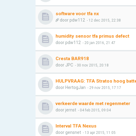
software voor tfa nx
door
pdw112
- 12 dec 2015, 22:38
humidity sensor tfa primus defect
door
pdw112
- 20 jan 2016, 21:47
Cresta BAR918
door
JPC
- 30 nov 2015, 20:18
HULPVRAAG: TFA Stratos hoog batter
door
HertogJan
- 29 nov 2015, 17:17
verkeerde waarde met regenmeter
door
jernst
- 04 feb 2015, 09:04
Interval TFA Nexus
door
gensnet
- 13 apr 2015, 11:05