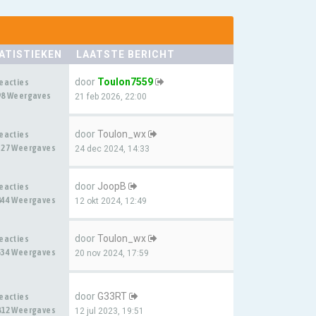
ATISTIEKEN
LAATSTE BERICHT
door
Toulon7559
Reacties
98 Weergaves
21 feb 2026, 22:00
door
Toulon_wx
Reacties
327 Weergaves
24 dec 2024, 14:33
door
JoopB
Reacties
844 Weergaves
12 okt 2024, 12:49
door
Toulon_wx
Reacties
534 Weergaves
20 nov 2024, 17:59
door
G33RT
Reacties
812 Weergaves
12 jul 2023, 19:51