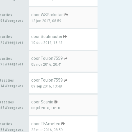
door
WSParkstad
Reacties
308 Weergaves
12 jan 2017, 08:59
door
Soulmaster
Reacties
076 Weergaves
10 dec 2016, 18:45
door
Toulon7559
Reacties
390 Weergaves
05 nov 2016, 20:41
door
Toulon7559
 Reacties
014 Weergaves
09 sep 2016, 13:48
door
Scania
 Reacties
167 Weergaves
08 jul 2016, 10:10
door
TFAmeteo
Reacties
299 Weergaves
22 mar 2016, 08:59