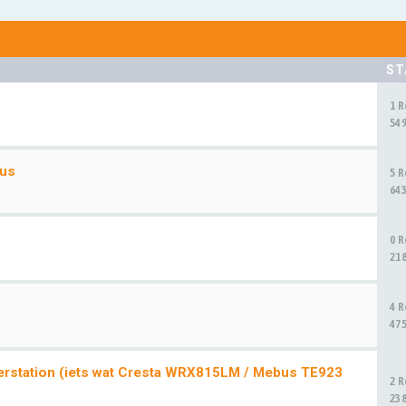
ST
1 
54
xus
5 
64
0 
21
4 
47
erstation (iets wat Cresta WRX815LM / Mebus TE923
2 
23