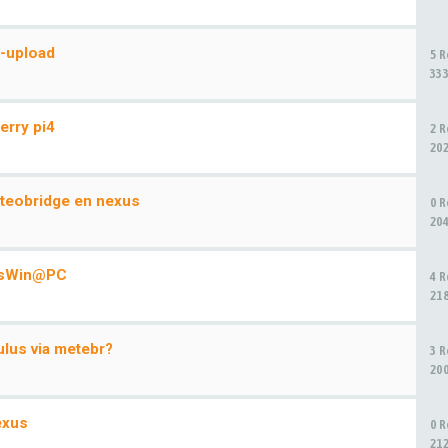
A-upload
5 
33
rry pi4
2 
20
teobridge en nexus
0 
20
 WsWin@PC
4 
21
lus via metebr?
3 
20
exus
0 
21