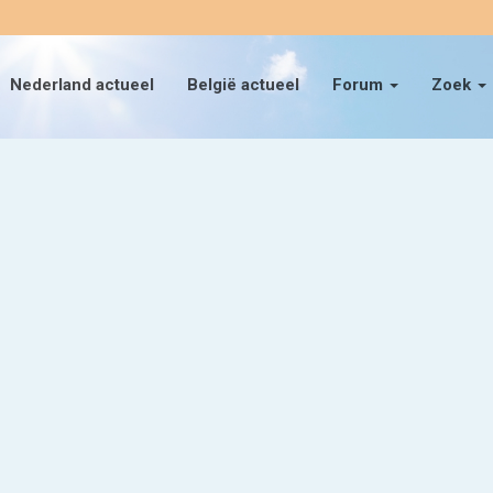
Nederland actueel
België actueel
Forum
Zoek