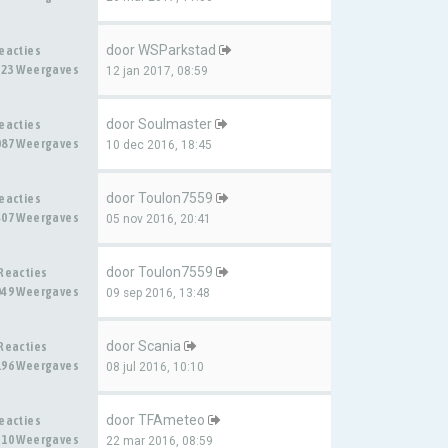
door
WSParkstad
Reacties
323 Weergaves
12 jan 2017, 08:59
door
Soulmaster
Reacties
087 Weergaves
10 dec 2016, 18:45
door
Toulon7559
Reacties
407 Weergaves
05 nov 2016, 20:41
door
Toulon7559
 Reacties
049 Weergaves
09 sep 2016, 13:48
door
Scania
 Reacties
196 Weergaves
08 jul 2016, 10:10
door
TFAmeteo
Reacties
310 Weergaves
22 mar 2016, 08:59