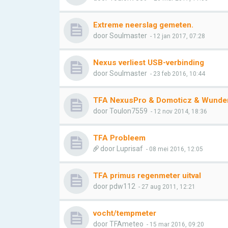
Extreme neerslag gemeten.
door
Soulmaster
- 12 jan 2017, 07:28
Nexus verliest USB-verbinding
door
Soulmaster
- 23 feb 2016, 10:44
TFA NexusPro & Domoticz & Wunde
door
Toulon7559
- 12 nov 2014, 18:36
TFA Probleem
door
Luprisaf
- 08 mei 2016, 12:05
TFA primus regenmeter uitval
door
pdw112
- 27 aug 2011, 12:21
vocht/tempmeter
door
TFAmeteo
- 15 mar 2016, 09:20