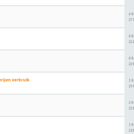
6 
27
0 
22
0 
22
ijen verbruik
1 
23
2 
22
1 
21