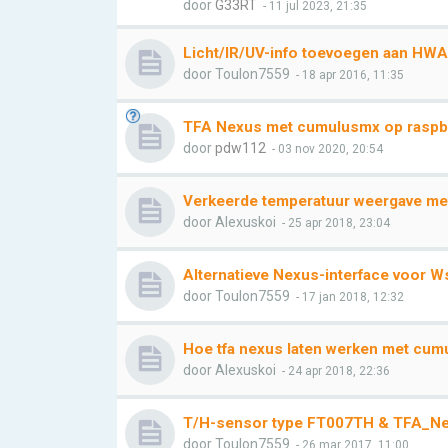
door
G33RT
- 11 jul 2023, 21:35
Licht/IR/UV-info toevoegen aan HW
door
Toulon7559
- 18 apr 2016, 11:35
TFA Nexus met cumulusmx op raspbe
door
pdw112
- 03 nov 2020, 20:54
Verkeerde temperatuur weergave me
door
Alexuskoi
- 25 apr 2018, 23:04
Alternatieve Nexus-interface voor
door
Toulon7559
- 17 jan 2018, 12:32
Hoe tfa nexus laten werken met cumu
door
Alexuskoi
- 24 apr 2018, 22:36
T/H-sensor type FT007TH & TFA_N
door
Toulon7559
- 26 mar 2017, 11:00