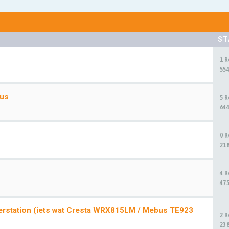
ST
1 
55
xus
5 
64
0 
21
4 
47
erstation (iets wat Cresta WRX815LM / Mebus TE923
2 
23