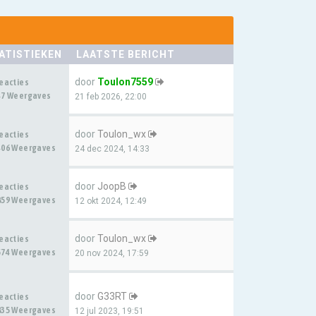
ATISTIEKEN
LAATSTE BERICHT
door
Toulon7559
Reacties
47 Weergaves
21 feb 2026, 22:00
door
Toulon_wx
Reacties
406 Weergaves
24 dec 2024, 14:33
door
JoopB
Reacties
859 Weergaves
12 okt 2024, 12:49
door
Toulon_wx
Reacties
574 Weergaves
20 nov 2024, 17:59
door
G33RT
Reacties
835 Weergaves
12 jul 2023, 19:51