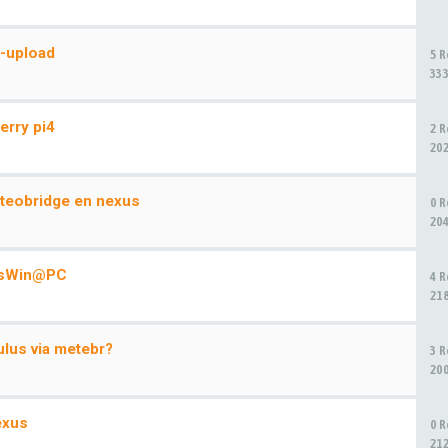
A-upload
5 
33
rry pi4
2 
20
teobridge en nexus
0 
20
 WsWin@PC
4 
21
lus via metebr?
3 
20
exus
0 
21