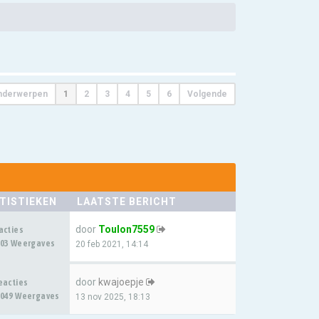
nderwerpen
1
2
3
4
5
6
Volgende
TISTIEKEN
LAATSTE BERICHT
door
Toulon7559
acties
03 Weergaves
20 feb 2021, 14:14
door
kwajoepje
eacties
049 Weergaves
13 nov 2025, 18:13