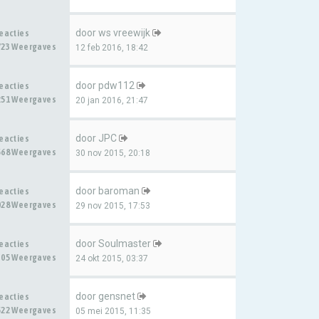
door
ws vreewijk
Reacties
723 Weergaves
12 feb 2016, 18:42
door
pdw112
Reacties
251 Weergaves
20 jan 2016, 21:47
door
JPC
Reacties
568 Weergaves
30 nov 2015, 20:18
door
baroman
Reacties
028 Weergaves
29 nov 2015, 17:53
door
Soulmaster
Reacties
305 Weergaves
24 okt 2015, 03:37
door
gensnet
Reacties
522 Weergaves
05 mei 2015, 11:35