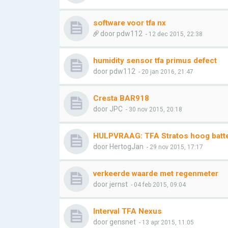
software voor tfa nx
door
pdw112
- 12 dec 2015, 22:38
humidity sensor tfa primus defect
door
pdw112
- 20 jan 2016, 21:47
Cresta BAR918
door
JPC
- 30 nov 2015, 20:18
HULPVRAAG: TFA Stratos hoog batter
door
HertogJan
- 29 nov 2015, 17:17
verkeerde waarde met regenmeter
door
jernst
- 04 feb 2015, 09:04
Interval TFA Nexus
door
gensnet
- 13 apr 2015, 11:05