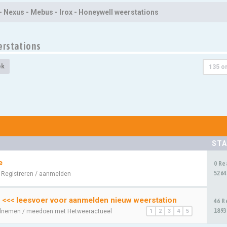
- Nexus - Mebus - Irox - Honeywell weerstations
erstations
ek
135 o
STA
e
0 Re
5264
:
Registreren / aanmelden
 <<< leesvoer voor aanmelden nieuw weerstation
46 R
1893
lnemen / meedoen met Hetweeractueel
1
2
3
4
5