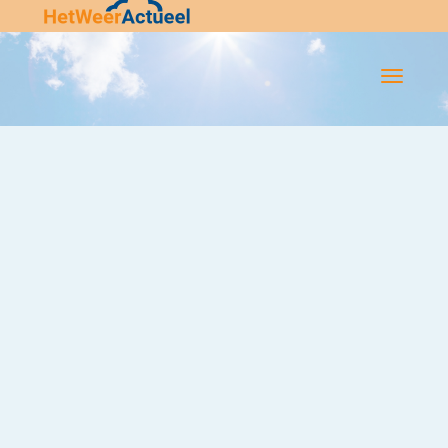
Flip-
Flop
Navigatie