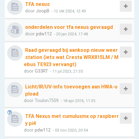
TFA nexus
door
JoopB
- 12 okt 2024, 12:49
onderdelen voor tfa nexus gevraagd
door
pdw112
- 20 jan 2024, 17:48
Raad gevraagd bij aankoop nieuw weer
station (iets wat Cresta WRX815LM / M
ebus TE923 vervangt)
door
G33RT
- 11 jul 2023, 21:35
Licht/IR/UV-info toevoegen aan HWA-u
pload
door
Toulon7559
- 18 apr 2016, 11:35
TFA Nexus met cumulusmx op raspberr
y pi4
door
pdw112
- 03 nov 2020, 20:54