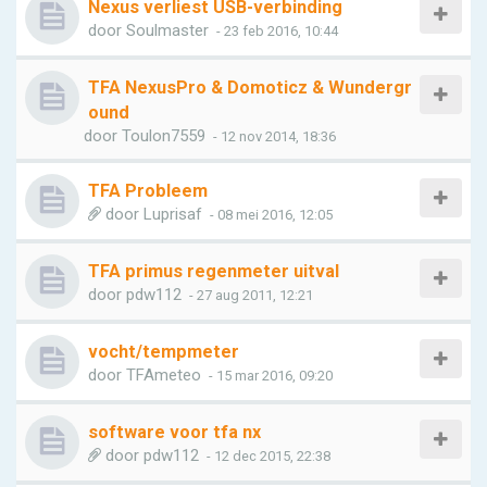
Nexus verliest USB-verbinding
door
Soulmaster
- 23 feb 2016, 10:44
TFA NexusPro & Domoticz & Wundergr
ound
door
Toulon7559
- 12 nov 2014, 18:36
TFA Probleem
door
Luprisaf
- 08 mei 2016, 12:05
TFA primus regenmeter uitval
door
pdw112
- 27 aug 2011, 12:21
vocht/tempmeter
door
TFAmeteo
- 15 mar 2016, 09:20
software voor tfa nx
door
pdw112
- 12 dec 2015, 22:38