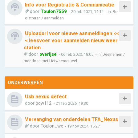
Info voor Registratie & Communicatie
door
Toulon7559
- 20 feb 2021, 14:14
- in:
Re
gistreren / aanmelden
Uploadurl voor nieuwe aanmeldingen <<
< leesvoer voor aanmelden nieuw weer
station
door
overijse
- 06 feb 2020, 18:05
- in:
Deelnemen /
meedoen met Hetweeractueel
ONDERWERPEN
Usb nexus defect
door
pdw112
- 21 feb 2026, 19:30
Vervanging van onderdelen TFA_Nexus
door
Toulon_wx
- 19 nov 2024, 15:27