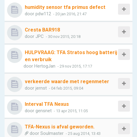
humidity sensor tfa primus defect
door
pdw112
- 20 jan 2016, 21:47
Cresta BAR918
door
JPC
- 30 nov 2015, 20:18
HULPVRAAG: TFA Stratos hoog batterij
en verbruik
door
HertogJan
- 29 nov 2015, 17:17
verkeerde waarde met regenmeter
door
jernst
- 04 feb 2015, 09:04
Interval TFA Nexus
door
gensnet
- 13 apr 2015, 11:05
TFA-Nexus is afval geworden.
door
Soulmaster
- 25 aug 2014, 13:43