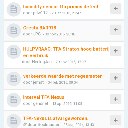
humidity sensor tfa primus defect
door
pdw112
- 20 jan 2016, 21:47
Cresta BAR918
door
JPC
- 30 nov 2015, 20:18
HULPVRAAG: TFA Stratos hoog batterij
en verbruik
door
HertogJan
- 29 nov 2015, 17:17
verkeerde waarde met regenmeter
door
jernst
- 04 feb 2015, 09:04
Interval TFA Nexus
door
gensnet
- 13 apr 2015, 11:05
TFA-Nexus is afval geworden.
door
Soulmaster
- 25 aug 2014, 13:43