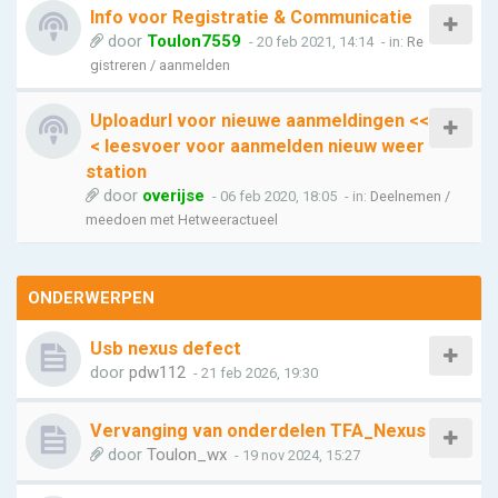
Info voor Registratie & Communicatie
door
Toulon7559
- 20 feb 2021, 14:14
- in:
Re
gistreren / aanmelden
Uploadurl voor nieuwe aanmeldingen <<
< leesvoer voor aanmelden nieuw weer
station
door
overijse
- 06 feb 2020, 18:05
- in:
Deelnemen /
meedoen met Hetweeractueel
ONDERWERPEN
Usb nexus defect
door
pdw112
- 21 feb 2026, 19:30
Vervanging van onderdelen TFA_Nexus
door
Toulon_wx
- 19 nov 2024, 15:27