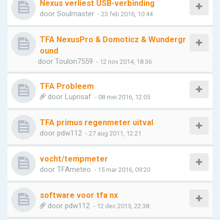
Nexus verliest USB-verbinding
door
Soulmaster
- 23 feb 2016, 10:44
TFA NexusPro & Domoticz & Wundergr
ound
door
Toulon7559
- 12 nov 2014, 18:36
TFA Probleem
door
Luprisaf
- 08 mei 2016, 12:05
TFA primus regenmeter uitval
door
pdw112
- 27 aug 2011, 12:21
vocht/tempmeter
door
TFAmeteo
- 15 mar 2016, 09:20
software voor tfa nx
door
pdw112
- 12 dec 2015, 22:38