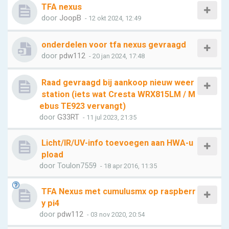
TFA nexus
door
JoopB
- 12 okt 2024, 12:49
onderdelen voor tfa nexus gevraagd
door
pdw112
- 20 jan 2024, 17:48
Raad gevraagd bij aankoop nieuw weer
station (iets wat Cresta WRX815LM / M
ebus TE923 vervangt)
door
G33RT
- 11 jul 2023, 21:35
Licht/IR/UV-info toevoegen aan HWA-u
pload
door
Toulon7559
- 18 apr 2016, 11:35
TFA Nexus met cumulusmx op raspberr
y pi4
door
pdw112
- 03 nov 2020, 20:54