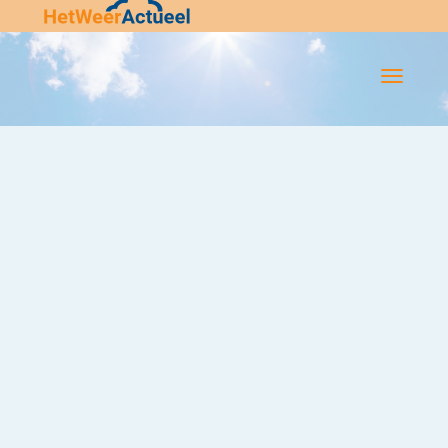
Flip-
Flop
Navigatie