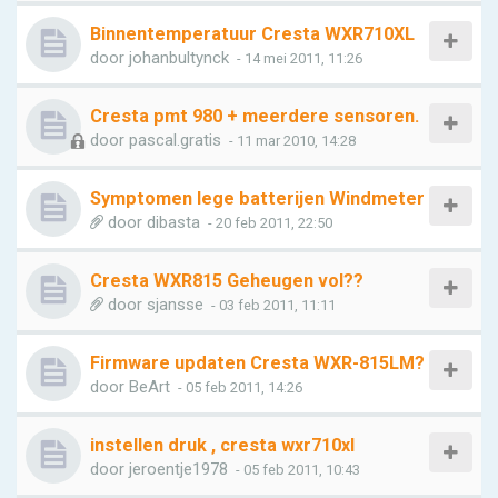
Binnentemperatuur Cresta WXR710XL
door
johanbultynck
- 14 mei 2011, 11:26
Cresta pmt 980 + meerdere sensoren.
door
pascal.gratis
- 11 mar 2010, 14:28
Symptomen lege batterijen Windmeter
door
dibasta
- 20 feb 2011, 22:50
Cresta WXR815 Geheugen vol??
door
sjansse
- 03 feb 2011, 11:11
Firmware updaten Cresta WXR-815LM?
door
BeArt
- 05 feb 2011, 14:26
instellen druk , cresta wxr710xl
door
jeroentje1978
- 05 feb 2011, 10:43