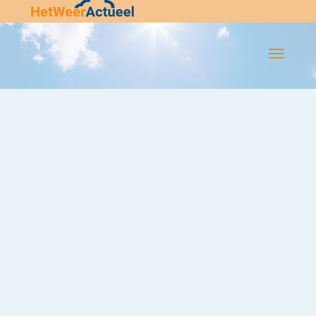
Flip-
Flop
Navigatie