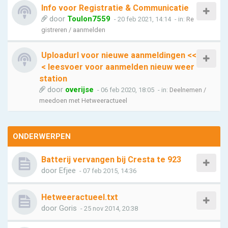
Info voor Registratie & Communicatie
door
Toulon7559
- 20 feb 2021, 14:14
- in:
Re
gistreren / aanmelden
Uploadurl voor nieuwe aanmeldingen <<
< leesvoer voor aanmelden nieuw weer
station
door
overijse
- 06 feb 2020, 18:05
- in:
Deelnemen /
meedoen met Hetweeractueel
ONDERWERPEN
Batterij vervangen bij Cresta te 923
door
Efjee
- 07 feb 2015, 14:36
Hetweeractueel.txt
door
Goris
- 25 nov 2014, 20:38