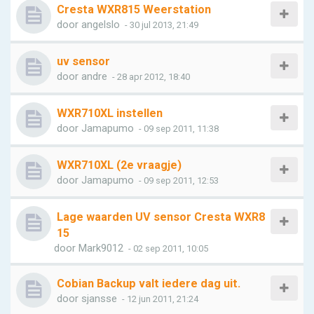
Cresta WXR815 Weerstation
door
angelslo
- 30 jul 2013, 21:49
uv sensor
door
andre
- 28 apr 2012, 18:40
WXR710XL instellen
door
Jamapumo
- 09 sep 2011, 11:38
WXR710XL (2e vraagje)
door
Jamapumo
- 09 sep 2011, 12:53
Lage waarden UV sensor Cresta WXR8
15
door
Mark9012
- 02 sep 2011, 10:05
Cobian Backup valt iedere dag uit.
door
sjansse
- 12 jun 2011, 21:24