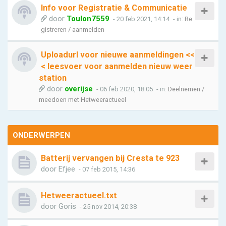
Info voor Registratie & Communicatie
door
Toulon7559
- 20 feb 2021, 14:14
- in:
Re
gistreren / aanmelden
Uploadurl voor nieuwe aanmeldingen <<
< leesvoer voor aanmelden nieuw weer
station
door
overijse
- 06 feb 2020, 18:05
- in:
Deelnemen /
meedoen met Hetweeractueel
ONDERWERPEN
Batterij vervangen bij Cresta te 923
door
Efjee
- 07 feb 2015, 14:36
Hetweeractueel.txt
door
Goris
- 25 nov 2014, 20:38