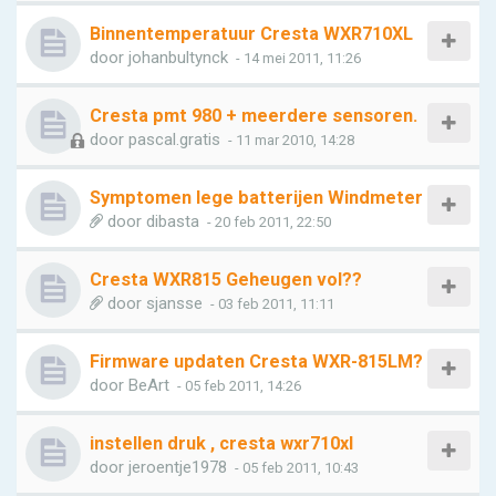
Binnentemperatuur Cresta WXR710XL
door
johanbultynck
- 14 mei 2011, 11:26
Cresta pmt 980 + meerdere sensoren.
door
pascal.gratis
- 11 mar 2010, 14:28
Symptomen lege batterijen Windmeter
door
dibasta
- 20 feb 2011, 22:50
Cresta WXR815 Geheugen vol??
door
sjansse
- 03 feb 2011, 11:11
Firmware updaten Cresta WXR-815LM?
door
BeArt
- 05 feb 2011, 14:26
instellen druk , cresta wxr710xl
door
jeroentje1978
- 05 feb 2011, 10:43