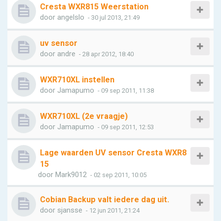
Cresta WXR815 Weerstation
door
angelslo
- 30 jul 2013, 21:49
uv sensor
door
andre
- 28 apr 2012, 18:40
WXR710XL instellen
door
Jamapumo
- 09 sep 2011, 11:38
WXR710XL (2e vraagje)
door
Jamapumo
- 09 sep 2011, 12:53
Lage waarden UV sensor Cresta WXR8
15
door
Mark9012
- 02 sep 2011, 10:05
Cobian Backup valt iedere dag uit.
door
sjansse
- 12 jun 2011, 21:24