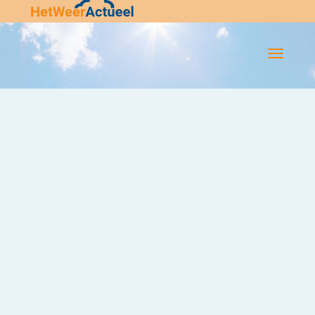
Flip-
Flop
Navigatie