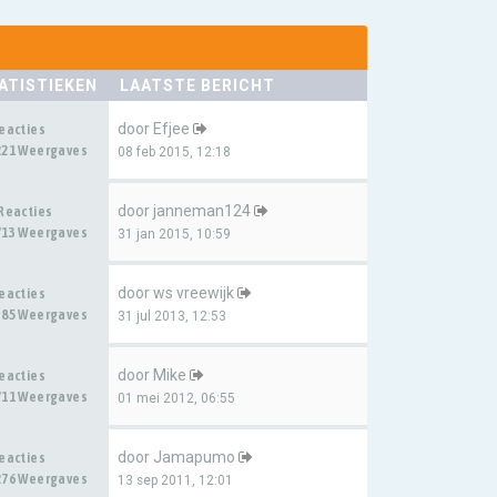
ATISTIEKEN
LAATSTE BERICHT
door
Efjee
Reacties
221 Weergaves
08 feb 2015, 12:18
door
janneman124
 Reacties
713 Weergaves
31 jan 2015, 10:59
door
ws vreewijk
Reacties
385 Weergaves
31 jul 2013, 12:53
door
Mike
Reacties
711 Weergaves
01 mei 2012, 06:55
door
Jamapumo
Reacties
276 Weergaves
13 sep 2011, 12:01