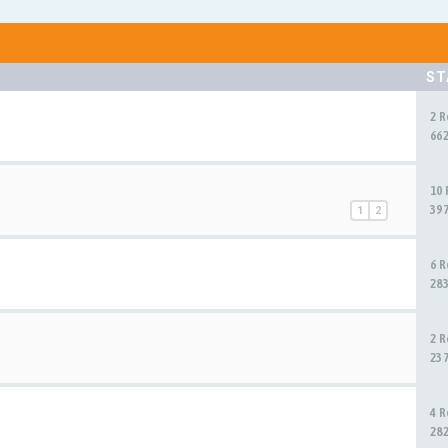
ST
2 
66
10
39
1
2
6 
28
2 
23
4 
28