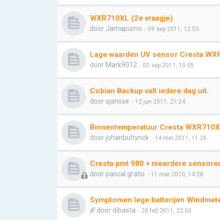
WXR710XL (2e vraagje)
door
Jamapumo
- 09 sep 2011, 12:53
Lage waarden UV sensor Cresta WX
door
Mark9012
- 02 sep 2011, 10:05
Cobian Backup valt iedere dag uit.
door
sjansse
- 12 jun 2011, 21:24
Binnentemperatuur Cresta WXR710
door
johanbultynck
- 14 mei 2011, 11:26
Cresta pmt 980 + meerdere sensore
door
pascal.gratis
- 11 mar 2010, 14:28
Symptomen lege batterijen Windmet
door
dibasta
- 20 feb 2011, 22:50