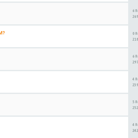
6 
26
M?
0 
21
6 
29
4 
23
5 
25
4 
24