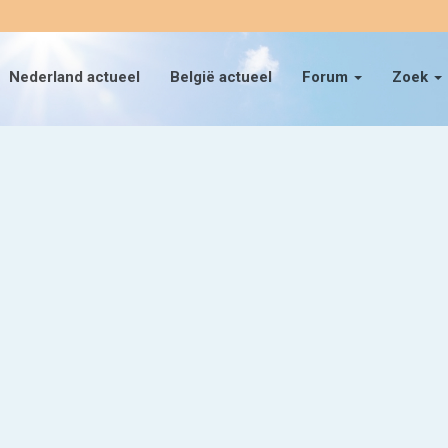
Nederland actueel
België actueel
Forum
Zoek