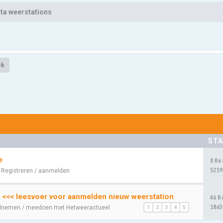
ta weerstations
ek
STA
e
0 Re
5259
:
Registreren / aanmelden
 <<< leesvoer voor aanmelden nieuw weerstation
46 R
1863
lnemen / meedoen met Hetweeractueel
1
2
3
4
5