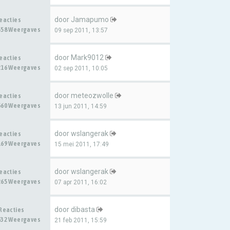
door
Jamapumo
Reacties
558 Weergaves
09 sep 2011, 13:57
door
Mark9012
Reacties
216 Weergaves
02 sep 2011, 10:05
door
meteozwolle
Reacties
660 Weergaves
13 jun 2011, 14:59
door
wslangerak
Reacties
169 Weergaves
15 mei 2011, 17:49
door
wslangerak
Reacties
265 Weergaves
07 apr 2011, 16:02
door
dibasta
 Reacties
632 Weergaves
21 feb 2011, 15:59