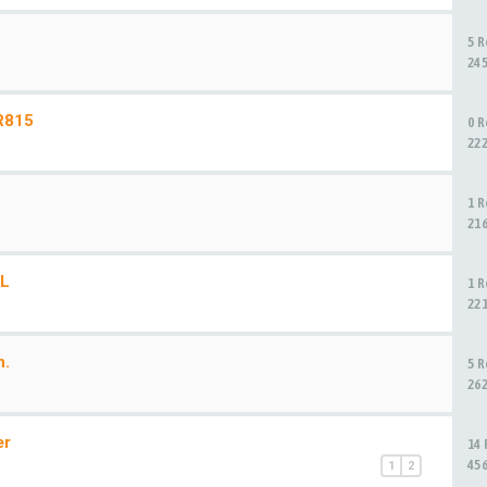
5 
24
R815
0 
22
1 
21
XL
1 
22
n.
5 
26
er
14
45
1
2