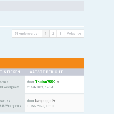
53 onderwerpen
1
2
3
Volgende
TISTIEKEN
LAATSTE BERICHT
door
Toulon7559
acties
01 Weergaves
20 feb 2021, 14:14
door
kwajoepje
eacties
345 Weergaves
13 nov 2025, 18:13