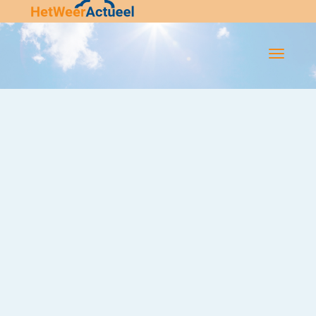
Flip-
Flop
Navigatie