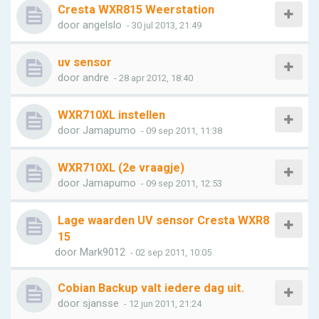
Cresta WXR815 Weerstation
door
angelslo
- 30 jul 2013, 21:49
uv sensor
door
andre
- 28 apr 2012, 18:40
WXR710XL instellen
door
Jamapumo
- 09 sep 2011, 11:38
WXR710XL (2e vraagje)
door
Jamapumo
- 09 sep 2011, 12:53
Lage waarden UV sensor Cresta WXR8
15
door
Mark9012
- 02 sep 2011, 10:05
Cobian Backup valt iedere dag uit.
door
sjansse
- 12 jun 2011, 21:24