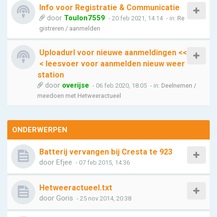
Info voor Registratie & Communicatie
door
Toulon7559
- 20 feb 2021, 14:14
- in:
Re
gistreren / aanmelden
Uploadurl voor nieuwe aanmeldingen <<
< leesvoer voor aanmelden nieuw weer
station
door
overijse
- 06 feb 2020, 18:05
- in:
Deelnemen /
meedoen met Hetweeractueel
ONDERWERPEN
Batterij vervangen bij Cresta te 923
door
Efjee
- 07 feb 2015, 14:36
Hetweeractueel.txt
door
Goris
- 25 nov 2014, 20:38