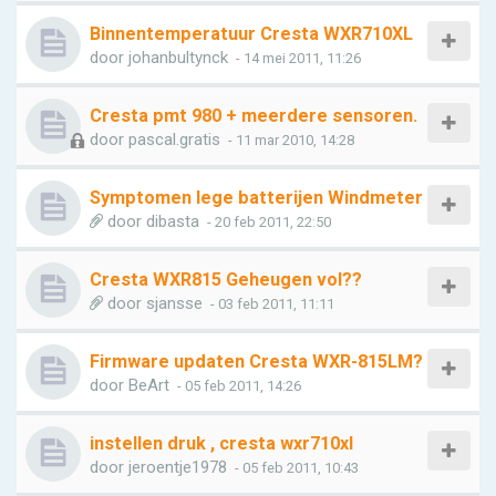
Binnentemperatuur Cresta WXR710XL
door
johanbultynck
- 14 mei 2011, 11:26
Cresta pmt 980 + meerdere sensoren.
door
pascal.gratis
- 11 mar 2010, 14:28
Symptomen lege batterijen Windmeter
door
dibasta
- 20 feb 2011, 22:50
Cresta WXR815 Geheugen vol??
door
sjansse
- 03 feb 2011, 11:11
Firmware updaten Cresta WXR-815LM?
door
BeArt
- 05 feb 2011, 14:26
instellen druk , cresta wxr710xl
door
jeroentje1978
- 05 feb 2011, 10:43