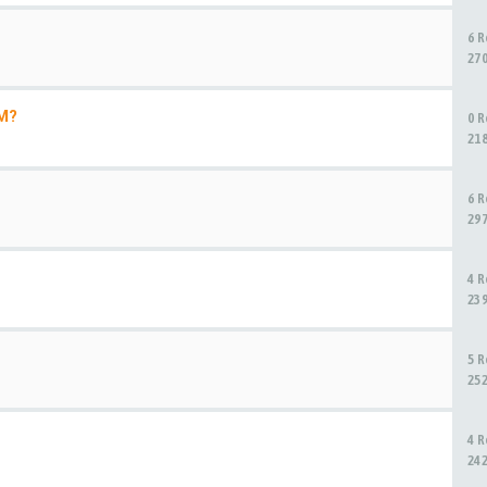
6 
27
M?
0 
21
6 
29
4 
23
5 
25
4 
24