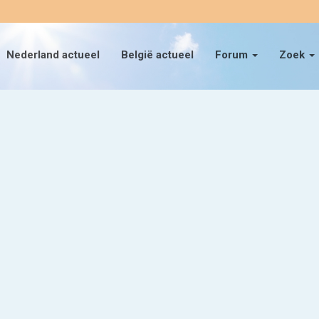
Nederland actueel
België actueel
Forum
Zoek