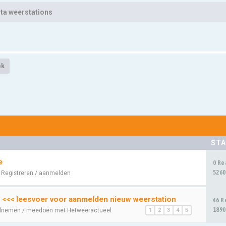
ta weerstations
ek
STA
e
0 Re
5260
:
Registreren / aanmelden
 <<< leesvoer voor aanmelden nieuw weerstation
46 R
1890
lnemen / meedoen met Hetweeractueel
1
2
3
4
5