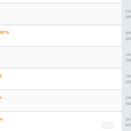
5 
24
R815
0 
22
1 
21
XL
1 
22
n.
5 
26
er
14
45
1
2