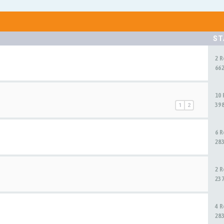
ST
2 
66
10
39
1
2
6 
28
2 
23
4 
28