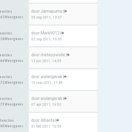
door
Jamapumo
Reacties
567 Weergaves
09 sep 2011, 13:57
door
Mark9012
Reacties
218 Weergaves
02 sep 2011, 10:05
door
meteozwolle
Reacties
666 Weergaves
13 jun 2011, 14:59
door
wslangerak
Reacties
171 Weergaves
15 mei 2011, 17:49
door
wslangerak
Reacties
273 Weergaves
07 apr 2011, 16:02
door
dibasta
 Reacties
785 Weergaves
21 feb 2011, 15:59