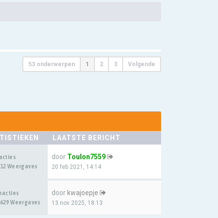
53 onderwerpen
1
2
3
Volgende
TISTIEKEN
LAATSTE BERICHT
door
Toulon7559
acties
12 Weergaves
20 feb 2021, 14:14
door
kwajoepje
eacties
629 Weergaves
13 nov 2025, 18:13