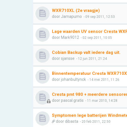
WXR710XL (2e vraagje)
door
Jamapumo
- 09 sep 2011, 12:53
Lage waarden UV sensor Cresta WX
door
Mark9012
- 02 sep 2011, 10:05
Cobian Backup valt iedere dag uit.
door
sjansse
- 12 jun 2011, 21:24
Binnentemperatuur Cresta WXR710
door
johanbultynck
- 14 mei 2011, 11:26
Cresta pmt 980 + meerdere sensore
door
pascal.gratis
- 11 mar 2010, 14:28
Symptomen lege batterijen Windmet
door
dibasta
- 20 feb 2011, 22:50