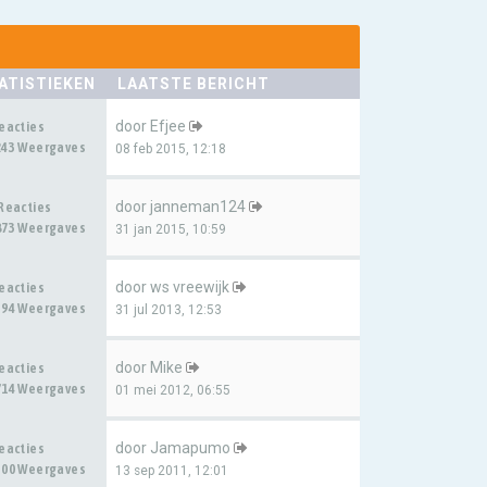
ATISTIEKEN
LAATSTE BERICHT
door
Efjee
Reacties
243 Weergaves
08 feb 2015, 12:18
door
janneman124
 Reacties
873 Weergaves
31 jan 2015, 10:59
door
ws vreewijk
Reacties
394 Weergaves
31 jul 2013, 12:53
door
Mike
Reacties
714 Weergaves
01 mei 2012, 06:55
door
Jamapumo
Reacties
300 Weergaves
13 sep 2011, 12:01