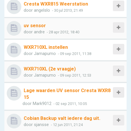
Cresta WXR815 Weerstation
door
angelslo
- 30 jul 2013, 21:49
uv sensor
door
andre
- 28 apr 2012, 18:40
WXR710XL instellen
door
Jamapumo
- 09 sep 2011, 11:38
WXR710XL (2e vraagje)
door
Jamapumo
- 09 sep 2011, 12:53
Lage waarden UV sensor Cresta WXR8
15
door
Mark9012
- 02 sep 2011, 10:05
Cobian Backup valt iedere dag uit.
door
sjansse
- 12 jun 2011, 21:24