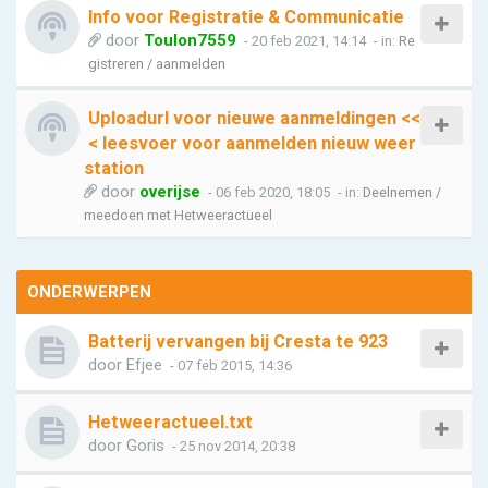
Info voor Registratie & Communicatie
door
Toulon7559
- 20 feb 2021, 14:14
- in:
Re
gistreren / aanmelden
Uploadurl voor nieuwe aanmeldingen <<
< leesvoer voor aanmelden nieuw weer
station
door
overijse
- 06 feb 2020, 18:05
- in:
Deelnemen /
meedoen met Hetweeractueel
ONDERWERPEN
Batterij vervangen bij Cresta te 923
door
Efjee
- 07 feb 2015, 14:36
Hetweeractueel.txt
door
Goris
- 25 nov 2014, 20:38