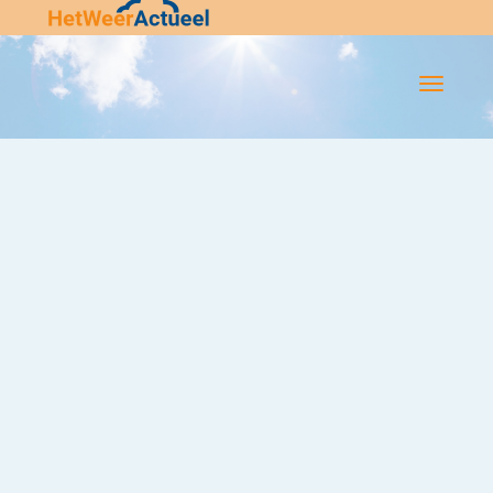
Flip-
Flop
Navigatie