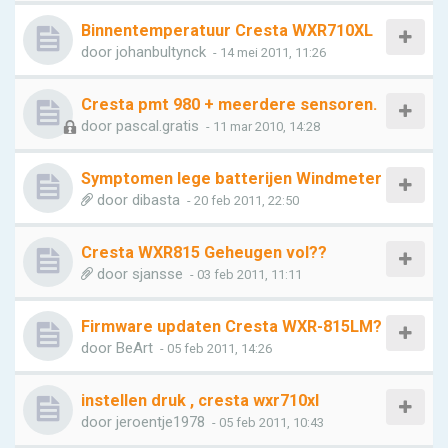
Binnentemperatuur Cresta WXR710XL
door
johanbultynck
- 14 mei 2011, 11:26
Cresta pmt 980 + meerdere sensoren.
door
pascal.gratis
- 11 mar 2010, 14:28
Symptomen lege batterijen Windmeter
door
dibasta
- 20 feb 2011, 22:50
Cresta WXR815 Geheugen vol??
door
sjansse
- 03 feb 2011, 11:11
Firmware updaten Cresta WXR-815LM?
door
BeArt
- 05 feb 2011, 14:26
instellen druk , cresta wxr710xl
door
jeroentje1978
- 05 feb 2011, 10:43