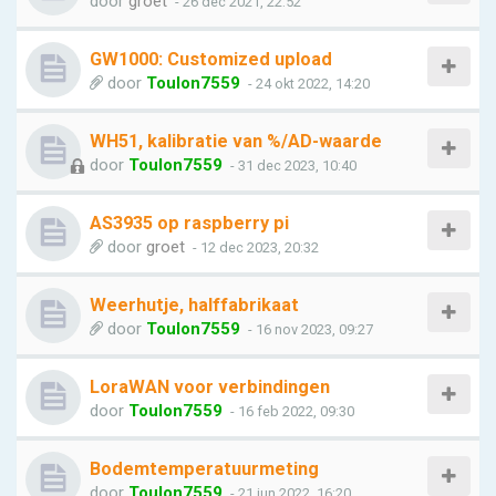
door
groet
- 26 dec 2021, 22:52
GW1000: Customized upload
door
Toulon7559
- 24 okt 2022, 14:20
WH51, kalibratie van %/AD-waarde
door
Toulon7559
- 31 dec 2023, 10:40
AS3935 op raspberry pi
door
groet
- 12 dec 2023, 20:32
Weerhutje, halffabrikaat
door
Toulon7559
- 16 nov 2023, 09:27
LoraWAN voor verbindingen
door
Toulon7559
- 16 feb 2022, 09:30
Bodemtemperatuurmeting
door
Toulon7559
- 21 jun 2022, 16:20