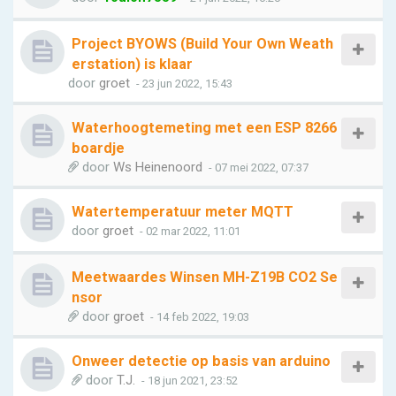
Project BYOWS (Build Your Own Weath
erstation) is klaar
door
groet
- 23 jun 2022, 15:43
Waterhoogtemeting met een ESP 8266
boardje
door
Ws Heinenoord
- 07 mei 2022, 07:37
Watertemperatuur meter MQTT
door
groet
- 02 mar 2022, 11:01
Meetwaardes Winsen MH-Z19B CO2 Se
nsor
door
groet
- 14 feb 2022, 19:03
Onweer detectie op basis van arduino
door
T.J.
- 18 jun 2021, 23:52