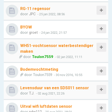
RG-11 regensor
door
JPC
- 25 jan 2022, 08:56
BYOW
door
groet
- 24 jan 2022, 21:57
WH51-vochtsensor waterbestendiger
maken
door
Toulon7559
- 02 jan 2022, 11:11
Bodemvochtmeting
door
Toulon7559
- 30 nov 2016, 10:55
Levensduur van een SDS011 sensor
door
T.J.
- 02 aug 2021, 22:26
Uitval wifi luftdaten sensor
door
pdw112
- 25 aug 2021, 18:01