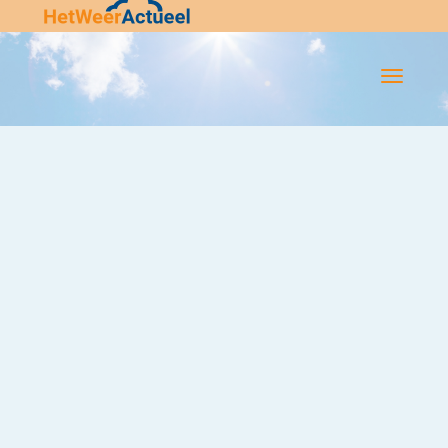
Flip-
Flop
Navigatie