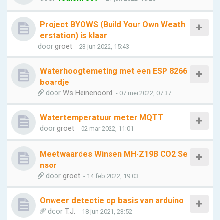
Project BYOWS (Build Your Own Weath
erstation) is klaar
door
groet
- 23 jun 2022, 15:43
Waterhoogtemeting met een ESP 8266
boardje
door
Ws Heinenoord
- 07 mei 2022, 07:37
Watertemperatuur meter MQTT
door
groet
- 02 mar 2022, 11:01
Meetwaardes Winsen MH-Z19B CO2 Se
nsor
door
groet
- 14 feb 2022, 19:03
Onweer detectie op basis van arduino
door
T.J.
- 18 jun 2021, 23:52