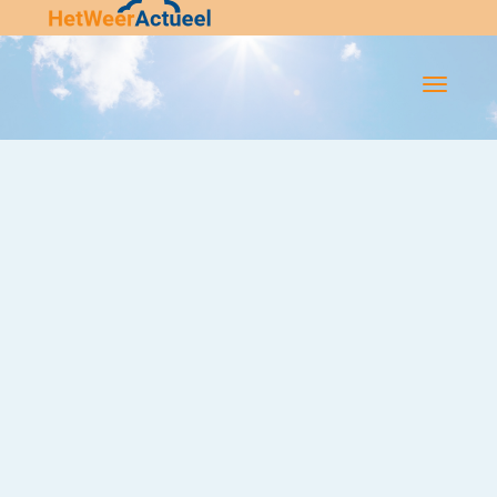
Flip-
Flop
Navigatie