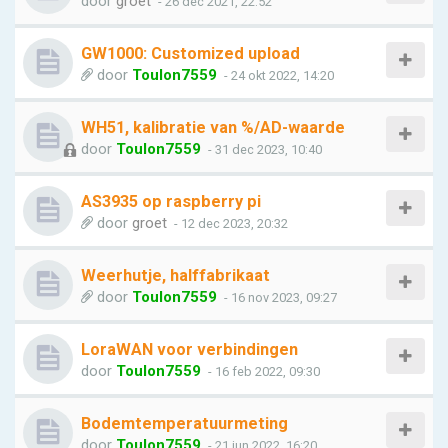
door
groet
- 26 dec 2021, 22:52
GW1000: Customized upload
door
Toulon7559
- 24 okt 2022, 14:20
WH51, kalibratie van %/AD-waarde
door
Toulon7559
- 31 dec 2023, 10:40
AS3935 op raspberry pi
door
groet
- 12 dec 2023, 20:32
Weerhutje, halffabrikaat
door
Toulon7559
- 16 nov 2023, 09:27
LoraWAN voor verbindingen
door
Toulon7559
- 16 feb 2022, 09:30
Bodemtemperatuurmeting
door
Toulon7559
- 21 jun 2022, 16:20