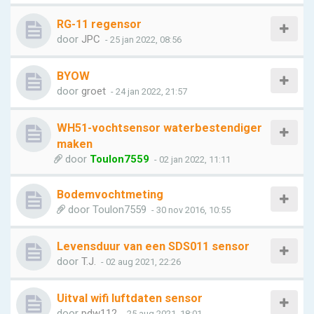
RG-11 regensor
door
JPC
- 25 jan 2022, 08:56
BYOW
door
groet
- 24 jan 2022, 21:57
WH51-vochtsensor waterbestendiger
maken
door
Toulon7559
- 02 jan 2022, 11:11
Bodemvochtmeting
door
Toulon7559
- 30 nov 2016, 10:55
Levensduur van een SDS011 sensor
door
T.J.
- 02 aug 2021, 22:26
Uitval wifi luftdaten sensor
door
pdw112
- 25 aug 2021, 18:01