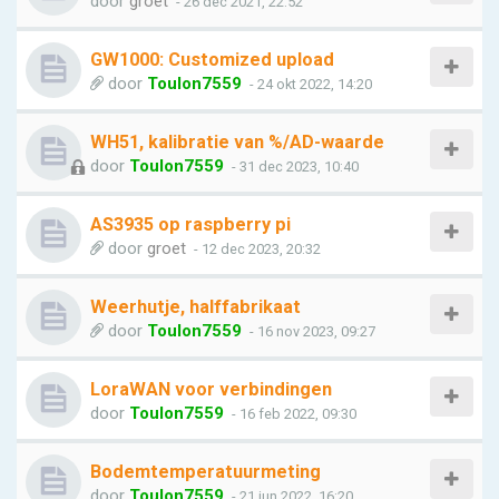
door
groet
- 26 dec 2021, 22:52
GW1000: Customized upload
door
Toulon7559
- 24 okt 2022, 14:20
WH51, kalibratie van %/AD-waarde
door
Toulon7559
- 31 dec 2023, 10:40
AS3935 op raspberry pi
door
groet
- 12 dec 2023, 20:32
Weerhutje, halffabrikaat
door
Toulon7559
- 16 nov 2023, 09:27
LoraWAN voor verbindingen
door
Toulon7559
- 16 feb 2022, 09:30
Bodemtemperatuurmeting
door
Toulon7559
- 21 jun 2022, 16:20