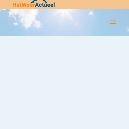
Flip-
Flop
Navigatie