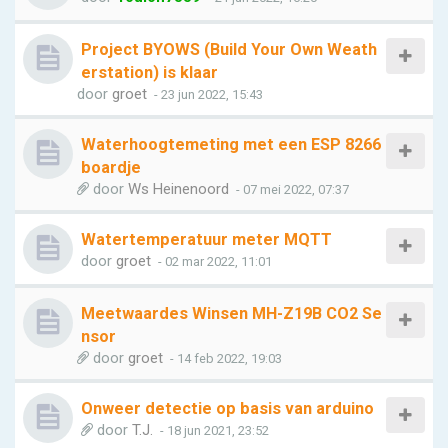
Project BYOWS (Build Your Own Weath
erstation) is klaar
door
groet
- 23 jun 2022, 15:43
Waterhoogtemeting met een ESP 8266
boardje
door
Ws Heinenoord
- 07 mei 2022, 07:37
Watertemperatuur meter MQTT
door
groet
- 02 mar 2022, 11:01
Meetwaardes Winsen MH-Z19B CO2 Se
nsor
door
groet
- 14 feb 2022, 19:03
Onweer detectie op basis van arduino
door
T.J.
- 18 jun 2021, 23:52