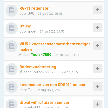
RG-11 regensor
door
JPC
- 25 jan 2022, 08:56
BYOW
door
groet
- 24 jan 2022, 21:57
WH51-vochtsensor waterbestendiger
maken
door
Toulon7559
- 02 jan 2022, 11:11
Bodemvochtmeting
door
Toulon7559
- 30 nov 2016, 10:55
Levensduur van een SDS011 sensor
door
T.J.
- 02 aug 2021, 22:26
Uitval wifi luftdaten sensor
door
pdw112
- 25 aug 2021, 18:01