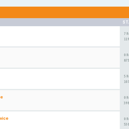
ST
7 
11
0 
87
5 
10
ge
0 
39
vice
0 
53