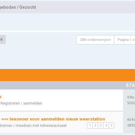
eboden / Gezocht
ek
288 onderwerpen
Pagina
1
v
STA
e
0 Re
5261
:
Registreren / aanmelden
 <<< leesvoer voor aanmelden nieuw weerstation
46 R
1891
lnemen / meedoen met Hetweeractueel
1
2
3
4
5