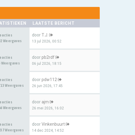
ATISTIEKEN
LAATSTE BERICHT
door
T.J.
Reacties
92 Weergaves
13 jul 2026, 00:52
door
pb2rdf
Reacties
5 Weergaves
06 jul 2026, 18:15
door
pdw112
Reacties
713 Weergaves
26 jun 2026, 17:45
door
ajm
Reacties
86 Weergaves
26 mei 2026, 16:02
door
Vinkenbuurt
Reacties
037 Weergaves
14 dec 2024, 14:52