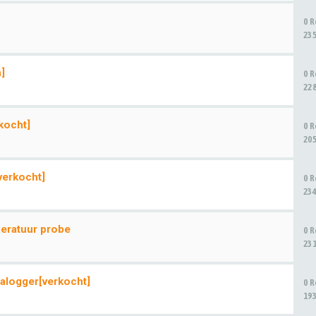
0 
23
]
0 
22
kocht]
0 
20
verkocht]
0 
23
eratuur probe
0 
23
alogger[verkocht]
0 
19