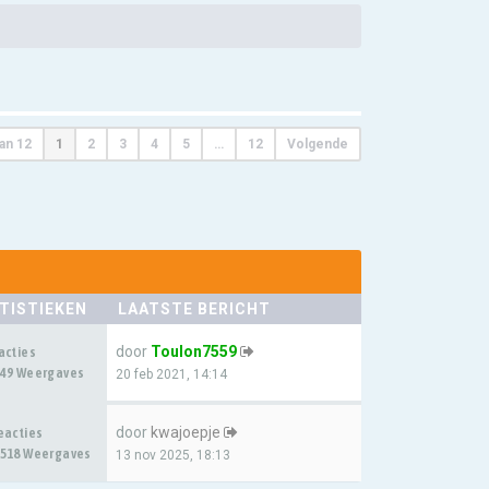
an
12
1
2
3
4
5
…
12
Volgende
TISTIEKEN
LAATSTE BERICHT
door
Toulon7559
acties
49 Weergaves
20 feb 2021, 14:14
door
kwajoepje
eacties
518 Weergaves
13 nov 2025, 18:13