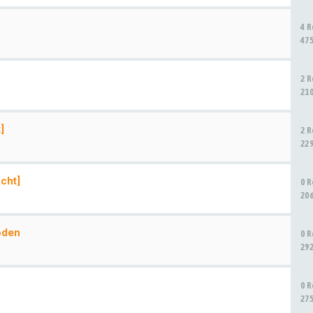
4 
47
2 
21
]
2 
22
cht]
0 
20
oden
0 
29
0 
27