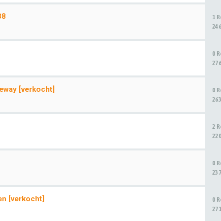
38
1 
24
0 
27
eway [verkocht]
0 
26
2 
22
0 
23
n [verkocht]
0 
27