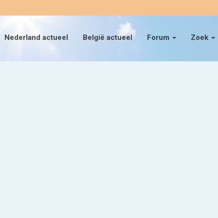
Nederland actueel
België actueel
Forum
Zoek