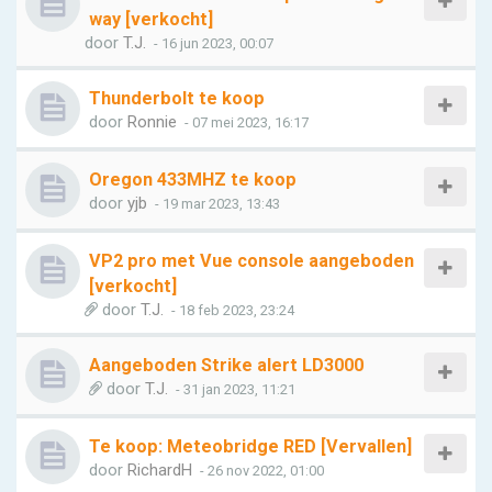
way [verkocht]
door
T.J.
- 16 jun 2023, 00:07
Thunderbolt te koop
door
Ronnie
- 07 mei 2023, 16:17
Oregon 433MHZ te koop
door
yjb
- 19 mar 2023, 13:43
VP2 pro met Vue console aangeboden
[verkocht]
door
T.J.
- 18 feb 2023, 23:24
Aangeboden Strike alert LD3000
door
T.J.
- 31 jan 2023, 11:21
Te koop: Meteobridge RED [Vervallen]
door
RichardH
- 26 nov 2022, 01:00