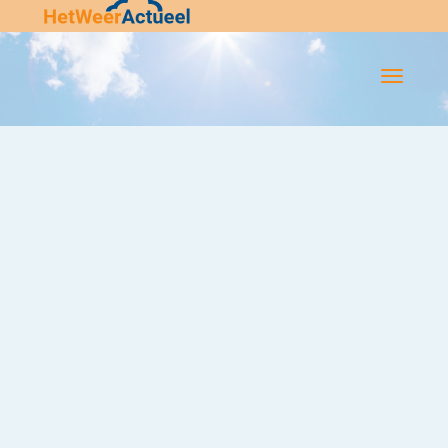
Flip-
Flop
Navigatie