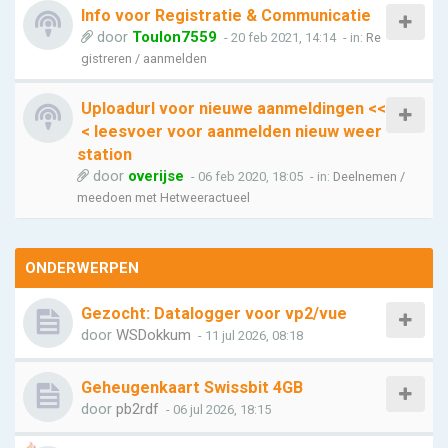
Info voor Registratie & Communicatie
door
Toulon7559
- 20 feb 2021, 14:14
- in:
Re
gistreren / aanmelden
Uploadurl voor nieuwe aanmeldingen <<
< leesvoer voor aanmelden nieuw weer
station
door
overijse
- 06 feb 2020, 18:05
- in:
Deelnemen /
meedoen met Hetweeractueel
ONDERWERPEN
Gezocht: Datalogger voor vp2/vue
door
WSDokkum
- 11 jul 2026, 08:18
Geheugenkaart Swissbit 4GB
door
pb2rdf
- 06 jul 2026, 18:15