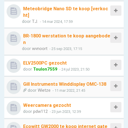
Meteobridge Nano SD te koop [verkoc
ht]
door
T.J.
- 14 mar 2024, 17:59
BR-1800 werstation te koop aangebode
n
door
wvnoort
- 25 sep 2023, 17:15
ELV2500PC gezocht
door
Toulon7559
- 24 jul 2023, 21:50
Gill Instruments Winddisplay OMC-138
door
Wietze
- 11 mar 2022, 21:45
Weercamera gezocht
door
pdw112
- 23 jun 2023, 12:39
Ecowitt GW2000 te koop internet gate