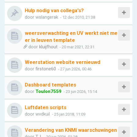
Hulp nodig van collega's?
door
wslangerak
- 12 dec 2010, 21:38
weersverwachting en UV werkt niet me
er in leuven template
door
kluijfhout
- 20 mar 2021, 22:31
Weerstation website vernieuwd
door
firstone60
- 27 jun 2026, 00:46
Dashboard templates
door
Toulon7559
- 23 jun 2026, 15:14
Luftdaten scripts
door
wvdkuil
- 25 jan 2018, 11:09
Verandering van KNMI waarschuwingen
door
T.J.
- 20 jun 2026, 01:28