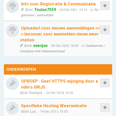
Info voor Registratie & Communicatie
door
Toulon7559
- 20 feb 2021, 14:14
- in:
Re
gistreren / aanmelden
Uploadurl voor nieuwe aanmeldingen <<
< leesvoer voor aanmelden nieuw weer
station
door
overijse
- 06 feb 2020, 18:05
- in:
Deelnemen /
meedoen met Hetweeractueel
ONDERWERPEN
OPROEP : Geef HTTPS wijziging door a
nders GRIJS
door
Overijse
- 20 feb 2018, 16:53
Specifieke Hosting Weerwebsite
door
Luc
- 19 dec 2011, 13:30