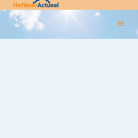
Flip-
Flop
Navigatie