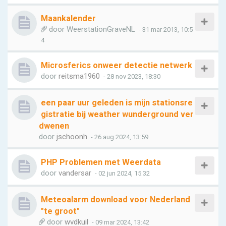
Maankalender
door
WeerstationGraveNL
- 31 mar 2013, 10:5
4
Microsferics onweer detectie netwerk
door
reitsma1960
- 28 nov 2023, 18:30
een paar uur geleden is mijn stationsre
gistratie bij weather wunderground ver
dwenen
door
jschoonh
- 26 aug 2024, 13:59
PHP Problemen met Weerdata
door
vandersar
- 02 jun 2024, 15:32
Meteoalarm download voor Nederland
"te groot"
door
wvdkuil
- 09 mar 2024, 13:42