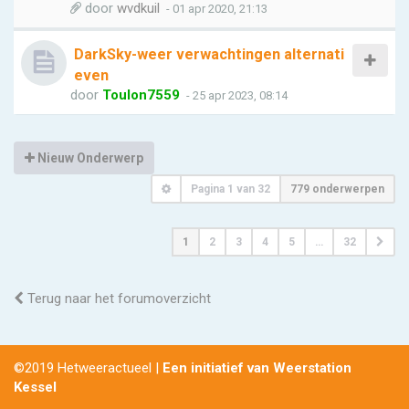
door
wvdkuil
- 01 apr 2020, 21:13
DarkSky-weer verwachtingen alternati
even
door
Toulon7559
- 25 apr 2023, 08:14
Nieuw Onderwerp
Pagina
1
van
32
779 onderwerpen
1
2
3
4
5
…
32
Terug naar het forumoverzicht
©2019 Hetweeractueel |
Een initiatief van Weerstation
Kessel