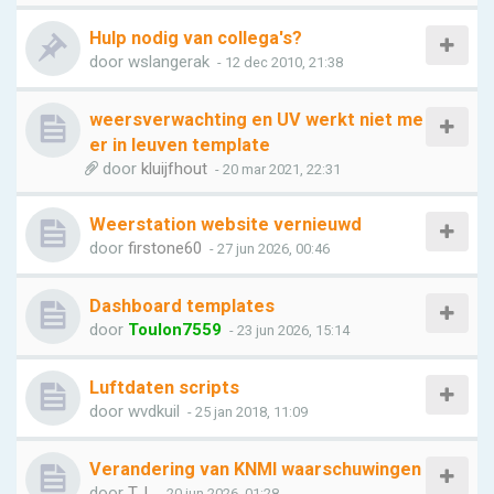
Hulp nodig van collega's?
door
wslangerak
- 12 dec 2010, 21:38
weersverwachting en UV werkt niet me
er in leuven template
door
kluijfhout
- 20 mar 2021, 22:31
Weerstation website vernieuwd
door
firstone60
- 27 jun 2026, 00:46
Dashboard templates
door
Toulon7559
- 23 jun 2026, 15:14
Luftdaten scripts
door
wvdkuil
- 25 jan 2018, 11:09
Verandering van KNMI waarschuwingen
door
T.J.
- 20 jun 2026, 01:28