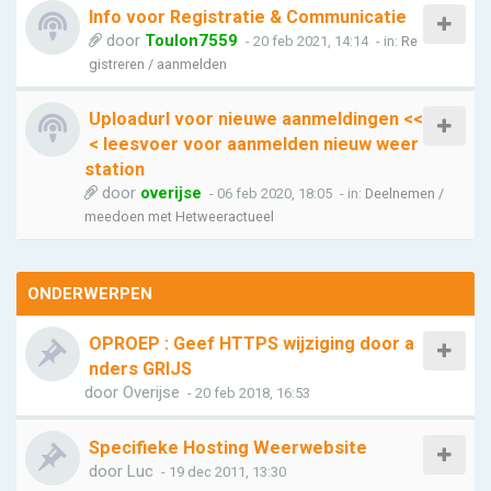
Info voor Registratie & Communicatie
door
Toulon7559
- 20 feb 2021, 14:14
- in:
Re
gistreren / aanmelden
Uploadurl voor nieuwe aanmeldingen <<
< leesvoer voor aanmelden nieuw weer
station
door
overijse
- 06 feb 2020, 18:05
- in:
Deelnemen /
meedoen met Hetweeractueel
ONDERWERPEN
OPROEP : Geef HTTPS wijziging door a
nders GRIJS
door
Overijse
- 20 feb 2018, 16:53
Specifieke Hosting Weerwebsite
door
Luc
- 19 dec 2011, 13:30