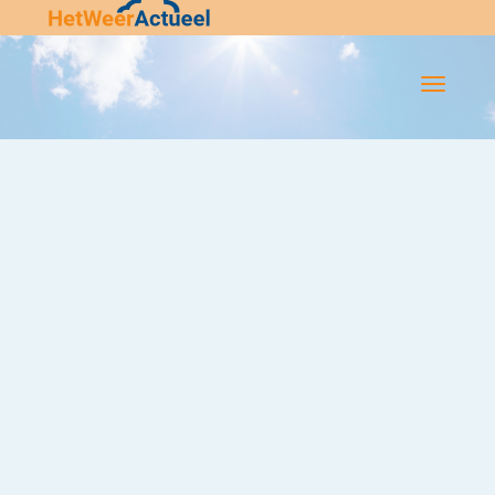
Flip-
Flop
Navigatie