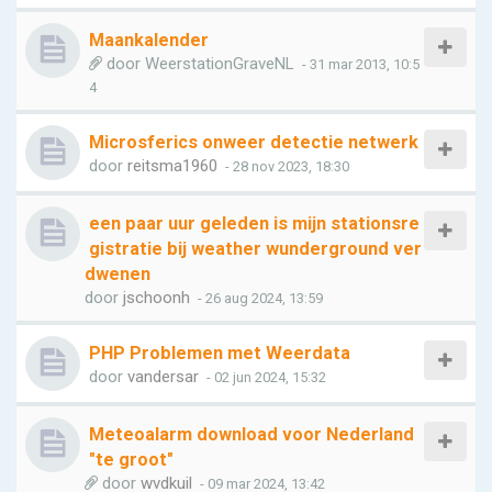
Maankalender
door
WeerstationGraveNL
- 31 mar 2013, 10:5
4
Microsferics onweer detectie netwerk
door
reitsma1960
- 28 nov 2023, 18:30
een paar uur geleden is mijn stationsre
gistratie bij weather wunderground ver
dwenen
door
jschoonh
- 26 aug 2024, 13:59
PHP Problemen met Weerdata
door
vandersar
- 02 jun 2024, 15:32
Meteoalarm download voor Nederland
"te groot"
door
wvdkuil
- 09 mar 2024, 13:42