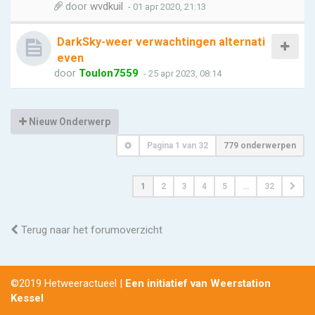
door
wvdkuil
- 01 apr 2020, 21:13
DarkSky-weer verwachtingen alternati
even
door
Toulon7559
- 25 apr 2023, 08:14
Nieuw Onderwerp
Pagina
1
van
32
779 onderwerpen
1
2
3
4
5
…
32
Terug naar het forumoverzicht
©2019 Hetweeractueel |
Een initiatief van Weerstation
Kessel