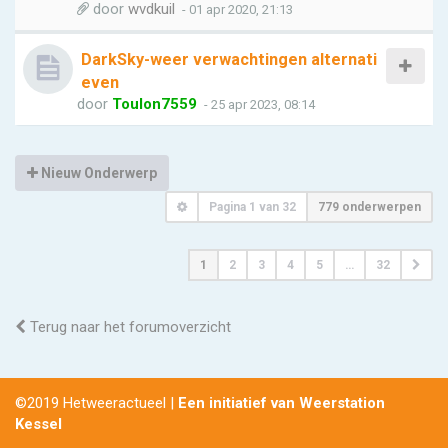
door
wvdkuil
- 01 apr 2020, 21:13
DarkSky-weer verwachtingen alternati
even
door
Toulon7559
- 25 apr 2023, 08:14
Nieuw Onderwerp
Pagina
1
van
32
779 onderwerpen
1
2
3
4
5
…
32
Terug naar het forumoverzicht
©2019 Hetweeractueel |
Een initiatief van Weerstation
Kessel