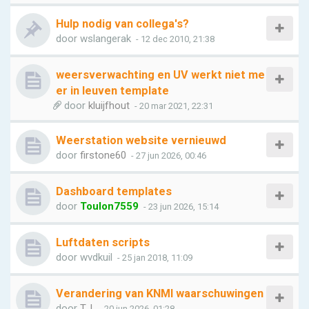
Hulp nodig van collega's?
door
wslangerak
- 12 dec 2010, 21:38
weersverwachting en UV werkt niet me
er in leuven template
door
kluijfhout
- 20 mar 2021, 22:31
Weerstation website vernieuwd
door
firstone60
- 27 jun 2026, 00:46
Dashboard templates
door
Toulon7559
- 23 jun 2026, 15:14
Luftdaten scripts
door
wvdkuil
- 25 jan 2018, 11:09
Verandering van KNMI waarschuwingen
door
T.J.
- 20 jun 2026, 01:28