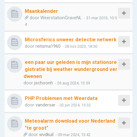
Maankalender
door
WeerstationGraveNL
- 31 mar 2013, 10:5
4
Microsferics onweer detectie netwerk
door
reitsma1960
- 28 nov 2023, 18:30
een paar uur geleden is mijn stationsre
gistratie bij weather wunderground ver
dwenen
door
jschoonh
- 26 aug 2024, 13:59
PHP Problemen met Weerdata
door
vandersar
- 02 jun 2024, 15:32
Meteoalarm download voor Nederland
"te groot"
door
wvdkuil
- 09 mar 2024, 13:42