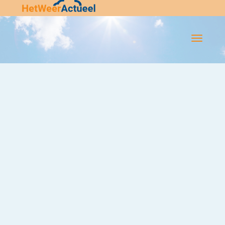
Flip-
Flop
Navigatie