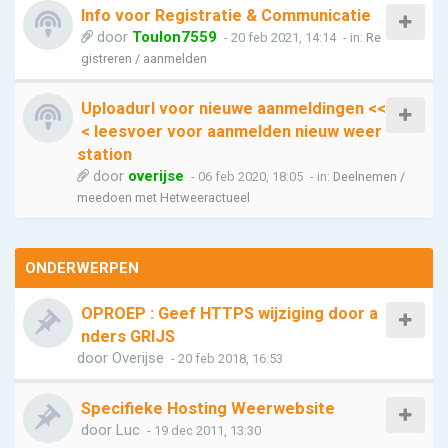
Info voor Registratie & Communicatie
door
Toulon7559
- 20 feb 2021, 14:14
- in:
Re
gistreren / aanmelden
Uploadurl voor nieuwe aanmeldingen <<
< leesvoer voor aanmelden nieuw weer
station
door
overijse
- 06 feb 2020, 18:05
- in:
Deelnemen /
meedoen met Hetweeractueel
ONDERWERPEN
OPROEP : Geef HTTPS wijziging door a
nders GRIJS
door
Overijse
- 20 feb 2018, 16:53
Specifieke Hosting Weerwebsite
door
Luc
- 19 dec 2011, 13:30