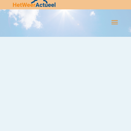
Flip-
Flop
Navigatie