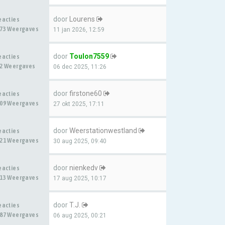
door
Lourens
eacties
73 Weergaves
11 jan 2026, 12:59
door
Toulon7559
eacties
2 Weergaves
06 dec 2025, 11:26
door
firstone60
eacties
09 Weergaves
27 okt 2025, 17:11
door
Weerstationwestland
eacties
21 Weergaves
30 aug 2025, 09:40
door
nienkedv
eacties
13 Weergaves
17 aug 2025, 10:17
door
T.J.
eacties
87 Weergaves
06 aug 2025, 00:21