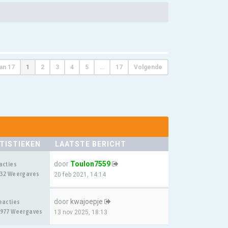
an
17
1
2
3
4
5
…
17
Volgende
TISTIEKEN
LAATSTE BERICHT
door
Toulon7559
acties
32 Weergaves
20 feb 2021, 14:14
door
kwajoepje
eacties
977 Weergaves
13 nov 2025, 18:13