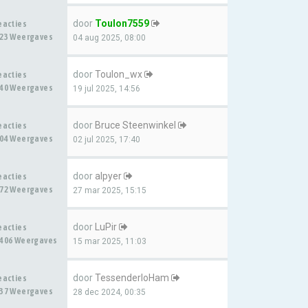
door
Toulon7559
eacties
23 Weergaves
04 aug 2025, 08:00
door
Toulon_wx
eacties
40 Weergaves
19 jul 2025, 14:56
door
Bruce Steenwinkel
eacties
04 Weergaves
02 jul 2025, 17:40
door
alpyer
eacties
72 Weergaves
27 mar 2025, 15:15
door
LuPir
eacties
406 Weergaves
15 mar 2025, 11:03
door
TessenderloHam
eacties
37 Weergaves
28 dec 2024, 00:35