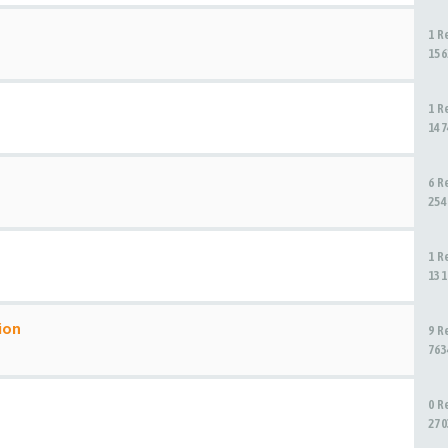
1 R
156
1 R
147
6 R
254
1 R
131
ion
9 R
763
0 R
270