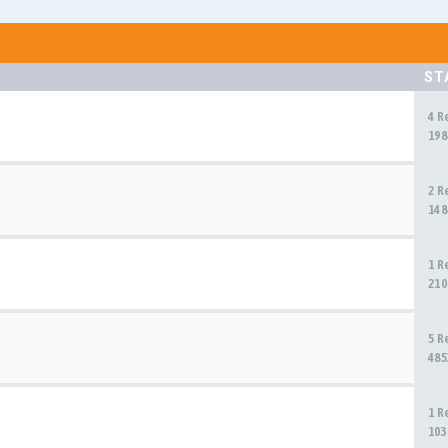
ST
4 R
198
2 R
148
1 R
210
5 R
485
1 R
103