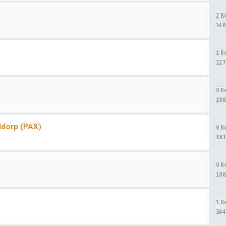
2 R
140
1 R
127
0 R
188
ddorp (PAX)
0 R
181
0 R
188
1 R
144