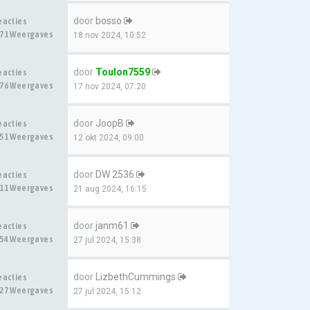
door
bosso
eacties
71 Weergaves
18 nov 2024, 10:52
door
Toulon7559
eacties
76 Weergaves
17 nov 2024, 07:20
door
JoopB
eacties
51 Weergaves
12 okt 2024, 09:00
door
DW 2536
eacties
11 Weergaves
21 aug 2024, 16:15
door
janm61
eacties
54 Weergaves
27 jul 2024, 15:38
door
LizbethCummings
eacties
27 Weergaves
27 jul 2024, 15:12