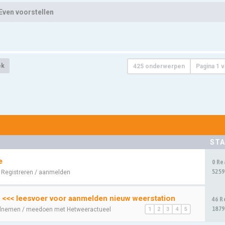
Even voorstellen
ek
425 onderwerpen
Pagina
1
v
STA
e
0 Re
5259
:
Registreren / aanmelden
 <<< leesvoer voor aanmelden nieuw weerstation
46 R
1879
lnemen / meedoen met Hetweeractueel
1
2
3
4
5