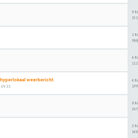
0 R
131
1 R
988
4 R
111
hyperlokaal weerbericht.
4 R
199
 09:33
0 R
267
2 R
140