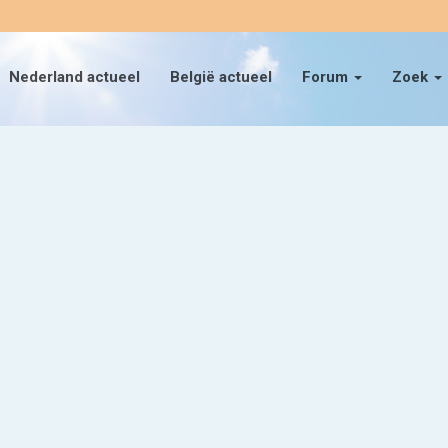
Nederland actueel
België actueel
Forum
Zoek