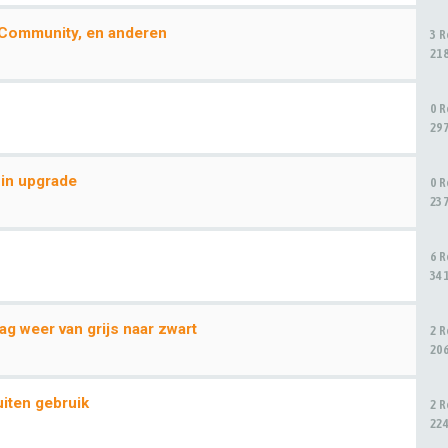
r.Community, en anderen
3 
21
0 
29
 in upgrade
0 
23
6 
34
g weer van grijs naar zwart
2 
20
uiten gebruik
2 
22