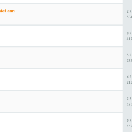
iet aan
2 
50
0 
41
5 
22
6 
21
2 
32
0 
36