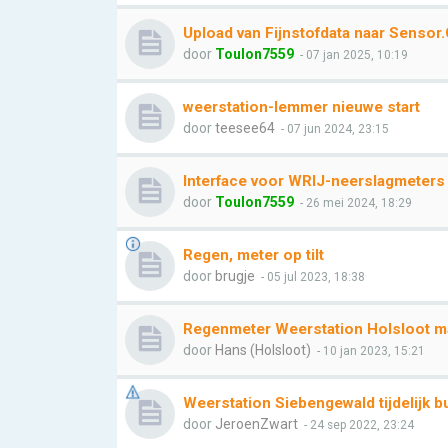
Upload van Fijnstofdata naar Senso
door
Toulon7559
- 07 jan 2025, 10:19
weerstation-lemmer nieuwe start
door
teesee64
- 07 jun 2024, 23:15
Interface voor WRIJ-neerslagmeters
door
Toulon7559
- 26 mei 2024, 18:29
Regen, meter op tilt
door
brugje
- 05 jul 2023, 18:38
Regenmeter Weerstation Holsloot ma
door
Hans (Holsloot)
- 10 jan 2023, 15:21
Weerstation Siebengewald tijdelijk b
door
JeroenZwart
- 24 sep 2022, 23:24