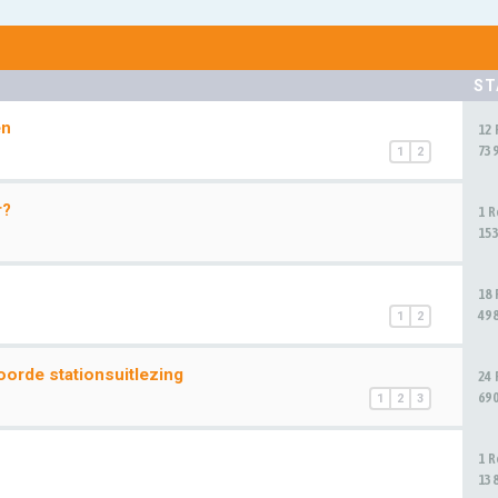
ST
en
12
73
1
2
r?
1 
15
18
49
1
2
orde stationsuitlezing
24
69
1
2
3
1 
13