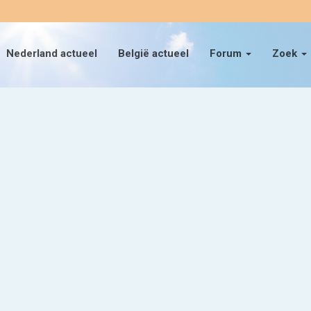
Nederland actueel
België actueel
Forum
Zoek