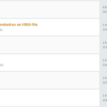
0 
20
 webadres en HWA-file
3 
21
42
2 
23
3 
21
:50
2 
22
3 
23