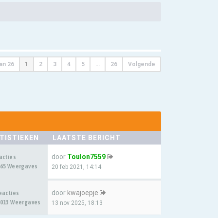
an
26
1
2
3
4
5
…
26
Volgende
TISTIEKEN
LAATSTE BERICHT
door
Toulon7559
acties
65 Weergaves
20 feb 2021, 14:14
door
kwajoepje
eacties
013 Weergaves
13 nov 2025, 18:13