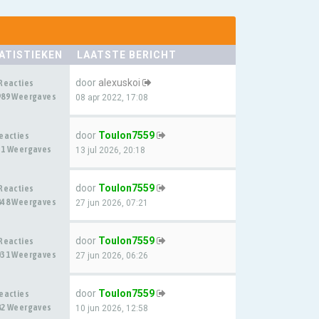
ATISTIEKEN
LAATSTE BERICHT
door
alexuskoi
 Reacties
989 Weergaves
08 apr 2022, 17:08
door
Toulon7559
Reacties
31 Weergaves
13 jul 2026, 20:18
door
Toulon7559
 Reacties
848 Weergaves
27 jun 2026, 07:21
door
Toulon7559
 Reacties
031 Weergaves
27 jun 2026, 06:26
door
Toulon7559
Reacties
82 Weergaves
10 jun 2026, 12:58