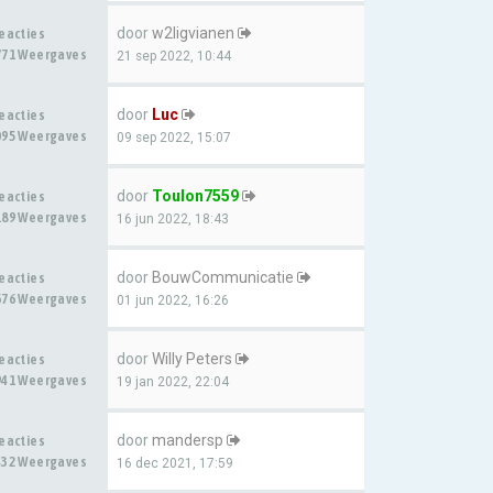
door
w2ligvianen
Reacties
771 Weergaves
21 sep 2022, 10:44
door
Luc
Reacties
095 Weergaves
09 sep 2022, 15:07
door
Toulon7559
Reacties
189 Weergaves
16 jun 2022, 18:43
door
BouwCommunicatie
Reacties
676 Weergaves
01 jun 2022, 16:26
door
Willy Peters
Reacties
941 Weergaves
19 jan 2022, 22:04
door
mandersp
Reacties
432 Weergaves
16 dec 2021, 17:59