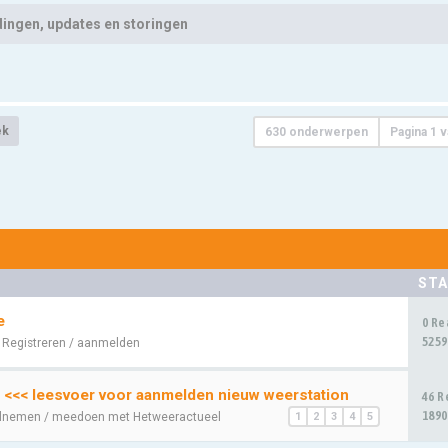
ingen, updates en storingen
ek
630 onderwerpen
Pagina
1
v
STA
e
0 Re
5259
:
Registreren / aanmelden
 <<< leesvoer voor aanmelden nieuw weerstation
46 R
1890
lnemen / meedoen met Hetweeractueel
1
2
3
4
5