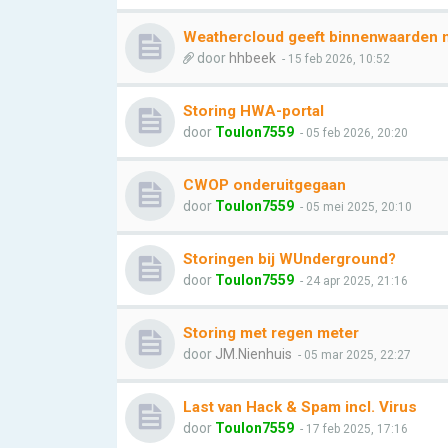
Weathercloud geeft binnenwaarden n
door
hhbeek
- 15 feb 2026, 10:52
Storing HWA-portal
door
Toulon7559
- 05 feb 2026, 20:20
CWOP onderuitgegaan
door
Toulon7559
- 05 mei 2025, 20:10
Storingen bij WUnderground?
door
Toulon7559
- 24 apr 2025, 21:16
Storing met regen meter
door
JM.Nienhuis
- 05 mar 2025, 22:27
Last van Hack & Spam incl. Virus
door
Toulon7559
- 17 feb 2025, 17:16