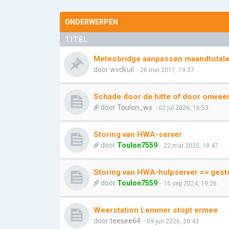
ONDERWERPEN
TITEL
Meteobridge aanpassen maandtotal
door
wvdkuil
- 26 mei 2017, 19:37
Schade door de hitte of door onwee
door
Toulon_wx
- 02 jul 2026, 16:53
Storing van HWA-server
door
Toulon7559
- 22 mar 2025, 18:47
Storing van HWA-hulpserver => gesto
door
Toulon7559
- 15 sep 2024, 19:26
Weerstation Lemmer stopt ermee
door
teesee64
- 09 jun 2026, 20:43