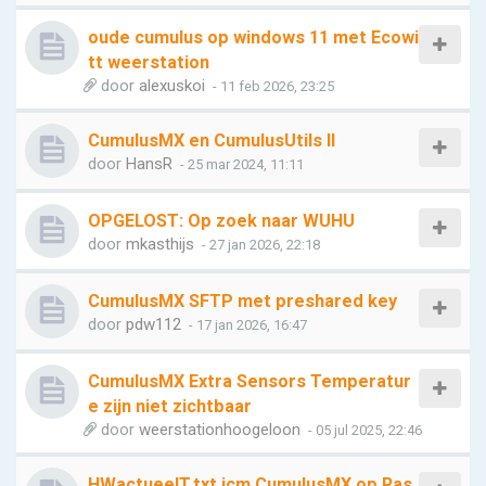
oude cumulus op windows 11 met Ecowi
tt weerstation
door
alexuskoi
- 11 feb 2026, 23:25
CumulusMX en CumulusUtils II
door
HansR
- 25 mar 2024, 11:11
OPGELOST: Op zoek naar WUHU
door
mkasthijs
- 27 jan 2026, 22:18
CumulusMX SFTP met preshared key
door
pdw112
- 17 jan 2026, 16:47
CumulusMX Extra Sensors Temperatur
e zijn niet zichtbaar
door
weerstationhoogeloon
- 05 jul 2025, 22:46
HWactueelT.txt icm CumulusMX op Ras