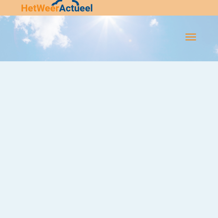
Flip-
Flop
Navigatie