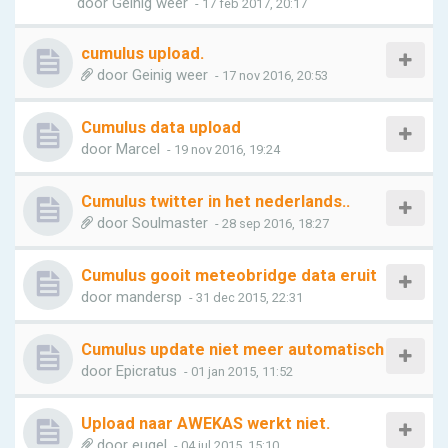
door
Geinig weer
- 17 feb 2017, 20:17
cumulus upload.
door
Geinig weer
- 17 nov 2016, 20:53
Cumulus data upload
door
Marcel
- 19 nov 2016, 19:24
Cumulus twitter in het nederlands..
door
Soulmaster
- 28 sep 2016, 18:27
Cumulus gooit meteobridge data eruit
door
mandersp
- 31 dec 2015, 22:31
Cumulus update niet meer automatisch
door
Epicratus
- 01 jan 2015, 11:52
Upload naar AWEKAS werkt niet.
door
eugel
- 04 jul 2015, 15:10