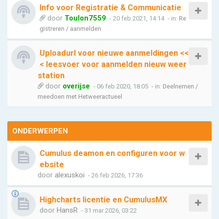
Info voor Registratie & Communicatie
door
Toulon7559
- 20 feb 2021, 14:14
- in:
Re
gistreren / aanmelden
Uploadurl voor nieuwe aanmeldingen <<
< leesvoer voor aanmelden nieuw weer
station
door
overijse
- 06 feb 2020, 18:05
- in:
Deelnemen /
meedoen met Hetweeractueel
ONDERWERPEN
Cumulus deamon en configuren voor w
ebsite
door
alexuskoi
- 26 feb 2026, 17:36
Highcharts licentie en CumulusMX
door
HansR
- 31 mar 2026, 03:22