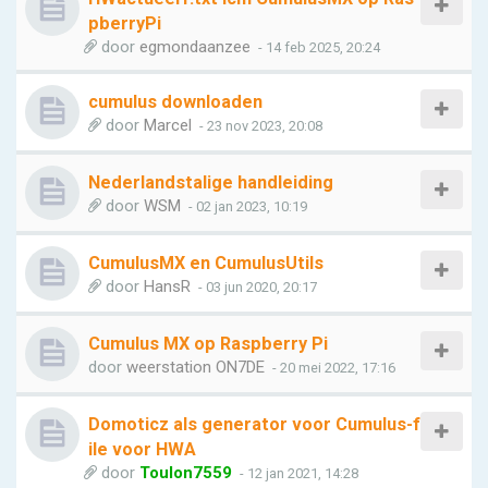
pberryPi
door
egmondaanzee
- 14 feb 2025, 20:24
cumulus downloaden
door
Marcel
- 23 nov 2023, 20:08
Nederlandstalige handleiding
door
WSM
- 02 jan 2023, 10:19
CumulusMX en CumulusUtils
door
HansR
- 03 jun 2020, 20:17
Cumulus MX op Raspberry Pi
door
weerstation ON7DE
- 20 mei 2022, 17:16
Domoticz als generator voor Cumulus-f
ile voor HWA
door
Toulon7559
- 12 jan 2021, 14:28