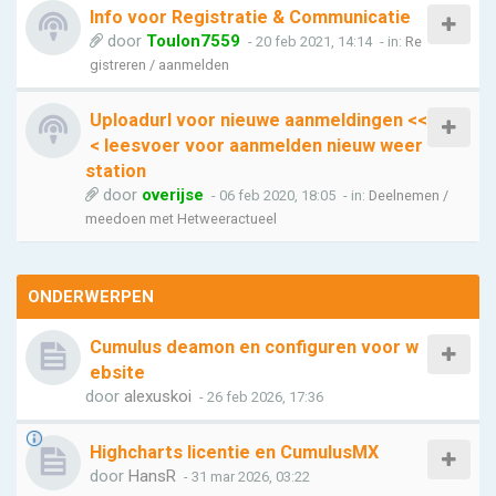
Info voor Registratie & Communicatie
door
Toulon7559
- 20 feb 2021, 14:14
- in:
Re
gistreren / aanmelden
Uploadurl voor nieuwe aanmeldingen <<
< leesvoer voor aanmelden nieuw weer
station
door
overijse
- 06 feb 2020, 18:05
- in:
Deelnemen /
meedoen met Hetweeractueel
ONDERWERPEN
Cumulus deamon en configuren voor w
ebsite
door
alexuskoi
- 26 feb 2026, 17:36
Highcharts licentie en CumulusMX
door
HansR
- 31 mar 2026, 03:22