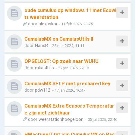
oude cumulus op windows 11 met Ecowi
tt weerstation
door
alexuskoi
- 11 feb 2026, 23:25
CumulusMX en CumulusUtils II
door
HansR
- 25 mar 2024, 11:11
OPGELOST: Op zoek naar WUHU
door
mkasthijs
- 27 jan 2026, 22:18
CumulusMX SFTP met preshared key
door
pdw112
- 17 jan 2026, 16:47
CumulusMX Extra Sensors Temperatur
e zijn niet zichtbaar
door
weerstationhoogeloon
- 05 jul 2025, 22:46
HWactueelT.txt icm CumulusMX op Ras