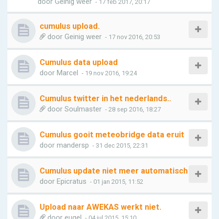
door
Geinig weer
- 17 feb 2017, 20:17
cumulus upload.
door
Geinig weer
- 17 nov 2016, 20:53
Cumulus data upload
door
Marcel
- 19 nov 2016, 19:24
Cumulus twitter in het nederlands..
door
Soulmaster
- 28 sep 2016, 18:27
Cumulus gooit meteobridge data eruit
door
mandersp
- 31 dec 2015, 22:31
Cumulus update niet meer automatisch
door
Epicratus
- 01 jan 2015, 11:52
Upload naar AWEKAS werkt niet.
door
eugel
- 04 jul 2015, 15:10