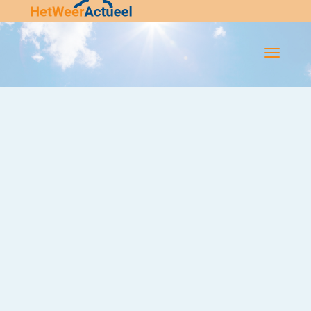
Flip-
Flop
Navigatie