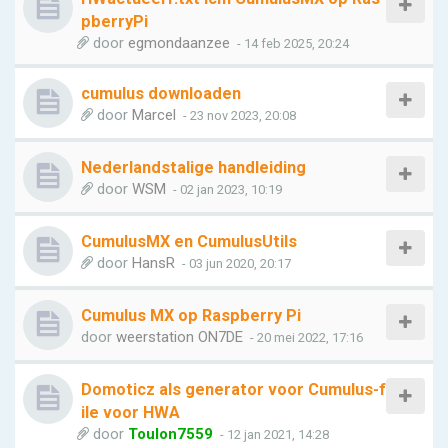
pberryPi
door
egmondaanzee
- 14 feb 2025, 20:24
cumulus downloaden
door
Marcel
- 23 nov 2023, 20:08
Nederlandstalige handleiding
door
WSM
- 02 jan 2023, 10:19
CumulusMX en CumulusUtils
door
HansR
- 03 jun 2020, 20:17
Cumulus MX op Raspberry Pi
door
weerstation ON7DE
- 20 mei 2022, 17:16
Domoticz als generator voor Cumulus-f
ile voor HWA
door
Toulon7559
- 12 jan 2021, 14:28