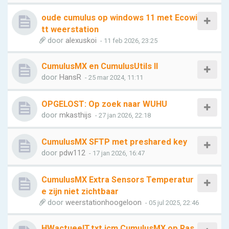
oude cumulus op windows 11 met Ecowi
tt weerstation
door
alexuskoi
- 11 feb 2026, 23:25
CumulusMX en CumulusUtils II
door
HansR
- 25 mar 2024, 11:11
OPGELOST: Op zoek naar WUHU
door
mkasthijs
- 27 jan 2026, 22:18
CumulusMX SFTP met preshared key
door
pdw112
- 17 jan 2026, 16:47
CumulusMX Extra Sensors Temperatur
e zijn niet zichtbaar
door
weerstationhoogeloon
- 05 jul 2025, 22:46
HWactueelT.txt icm CumulusMX op Ras