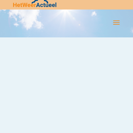
Flip-
Flop
Navigatie