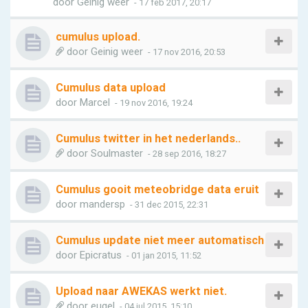
door
Geinig weer
- 17 feb 2017, 20:17
cumulus upload.
door
Geinig weer
- 17 nov 2016, 20:53
Cumulus data upload
door
Marcel
- 19 nov 2016, 19:24
Cumulus twitter in het nederlands..
door
Soulmaster
- 28 sep 2016, 18:27
Cumulus gooit meteobridge data eruit
door
mandersp
- 31 dec 2015, 22:31
Cumulus update niet meer automatisch
door
Epicratus
- 01 jan 2015, 11:52
Upload naar AWEKAS werkt niet.
door
eugel
- 04 jul 2015, 15:10