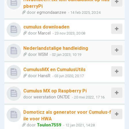
pberryPi
door
egmondaanzee
- 14 feb 2025, 20:24
cumulus downloaden
door
Marcel
- 23 nov 2023, 20:08
Nederlandstalige handleiding
door
WSM
- 02 jan 2023, 10:19
CumulusMX en CumulusUtils
door
HansR
- 03 jun 2020, 20:17
Cumulus MX op Raspberry Pi
door
weerstation ON7DE
- 20 mei 2022, 17:16
Domoticz als generator voor Cumulus-f
ile voor HWA
door
Toulon7559
- 12 jan 2021, 14:28