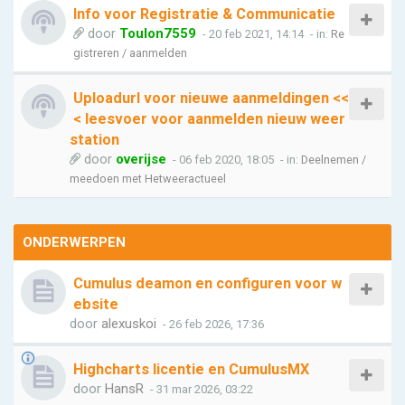
Info voor Registratie & Communicatie
door
Toulon7559
- 20 feb 2021, 14:14
- in:
Re
gistreren / aanmelden
Uploadurl voor nieuwe aanmeldingen <<
< leesvoer voor aanmelden nieuw weer
station
door
overijse
- 06 feb 2020, 18:05
- in:
Deelnemen /
meedoen met Hetweeractueel
ONDERWERPEN
Cumulus deamon en configuren voor w
ebsite
door
alexuskoi
- 26 feb 2026, 17:36
Highcharts licentie en CumulusMX
door
HansR
- 31 mar 2026, 03:22