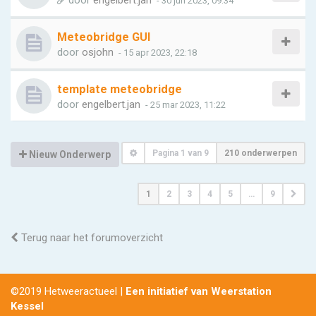
door
engelbert.jan
- 30 jun 2023, 09:34
Meteobridge GUI
door
osjohn
- 15 apr 2023, 22:18
template meteobridge
door
engelbert.jan
- 25 mar 2023, 11:22
Pagina
1
van
9
210 onderwerpen
Nieuw Onderwerp
1
2
3
4
5
…
9
Terug naar het forumoverzicht
©2019 Hetweeractueel |
Een initiatief van Weerstation
Kessel