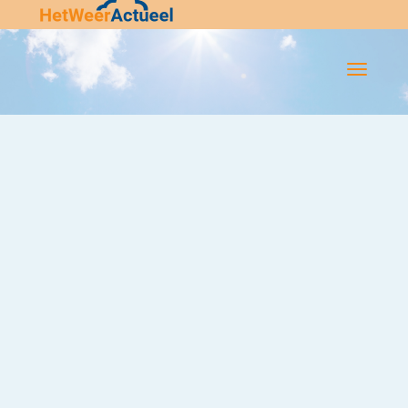
Flip-
Flop
Navigatie