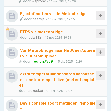
door
wspronk
- 11 mar 2021, 17:29
Fijnstof meten via de Meteobridge
door
heersje
- 13 dec 2020, 12:16
FTPS via meteobridge
door
pdw112
- 12 nov 2025, 19:23
Van Meteobridge naar HetWeerActuee
l via CustomUpload
door
Toulon7559
- 15 okt 2025, 12:29
extra temperatuur sensoren aanpasse
n in meteotemplatelive (meteotemplat
e)
door
alexuskoi
- 01 okt 2025, 12:07
Davis console toont metingen, Nano nie
t