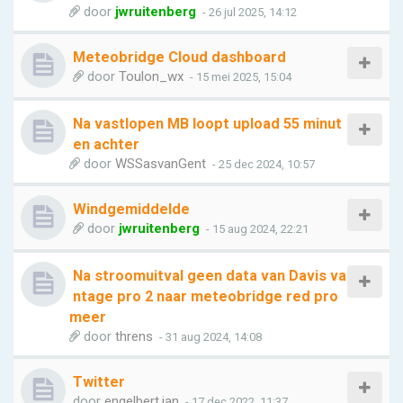
door
jwruitenberg
- 26 jul 2025, 14:12
Meteobridge Cloud dashboard
door
Toulon_wx
- 15 mei 2025, 15:04
Na vastlopen MB loopt upload 55 minut
en achter
door
WSSasvanGent
- 25 dec 2024, 10:57
Windgemiddelde
door
jwruitenberg
- 15 aug 2024, 22:21
Na stroomuitval geen data van Davis va
ntage pro 2 naar meteobridge red pro
meer
door
threns
- 31 aug 2024, 14:08
Twitter
door
engelbert.jan
- 17 dec 2022, 11:37