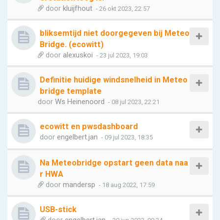
door
kluijfhout
- 26 okt 2023, 22:57
bliksemtijd niet doorgegeven bij Meteo
Bridge. (ecowitt)
door
alexuskoi
- 23 jul 2023, 19:03
Definitie huidige windsnelheid in Meteo
bridge template
door
Ws Heinenoord
- 08 jul 2023, 22:21
ecowitt en pwsdashboard
door
engelbert.jan
- 09 jul 2023, 18:35
Na Meteobridge opstart geen data naa
r HWA
door
mandersp
- 18 aug 2022, 17:59
USB-stick