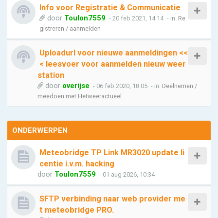
Info voor Registratie & Communicatie
door
Toulon7559
- 20 feb 2021, 14:14
- in:
Re
gistreren / aanmelden
Uploadurl voor nieuwe aanmeldingen <<
< leesvoer voor aanmelden nieuw weer
station
door
overijse
- 06 feb 2020, 18:05
- in:
Deelnemen /
meedoen met Hetweeractueel
ONDERWERPEN
Meteobridge TP Link MR3020 update li
centie i.v.m. hacking
door
Toulon7559
- 01 aug 2026, 10:34
SFTP verbinding naar web provider me
t meteobridge PRO.